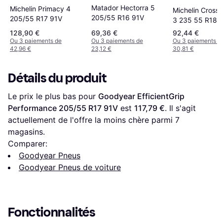
Matador Hectorra 5
Michelin Primacy 4
Michelin Cross
205/55 R16 91V
205/55 R17 91V
3 235 55 R18 
Tire
128,90 €
69,36 €
92,44 €
Ou 3 paiements de
Ou 3 paiements de
Ou 3 paiements 
42,96 €
23,12 €
30,81 €
Détails du produit
Le prix le plus bas pour 
Goodyear EfficientGrip 
Performance 205/55 R17 91V
 est 
117,79 €
. Il s'agit 
actuellement de l'offre la moins chère parmi 
7
magasins.
Comparer:
Goodyear Pneus
Goodyear Pneus de voiture
Fonctionnalités