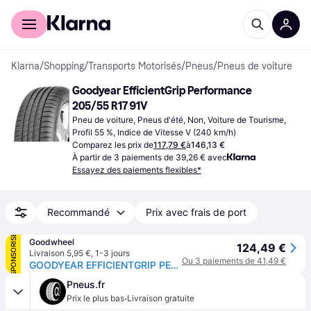
Acheter avec Klarna
Espace entreprises
Klarna
/
Shopping
/
Transports Motorisés
/
Pneus
/
Pneus de voiture
Goodyear EfficientGrip Performance 
205/55 R17 91V
Pneu de voiture, Pneus d'été, Non, Voiture de Tourisme, 
Profil 55 %, Indice de Vitesse V (240 km/h)
Comparez les prix de
117,79 €
à
146,13 €
À partir de 3 paiements de 39,26 € avec
Essayez des paiements flexibles*
Recommandé
Prix avec frais de port
SPONSORISÉ
Goodwheel
124,49 €
Livraison 5,95 €
,
1-3 jours
Ou 3 paiements de 41,49 €
GOODYEAR EFFICIENTGRIP PERFORMANCE 205/55R17 91V BSW
Pneus.fr
·
Prix le plus bas
Livraison gratuite