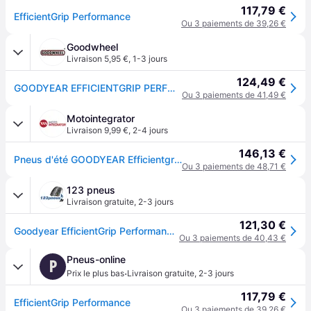
117,79 €
EfficientGrip Performance
Ou 3 paiements de 39,26 €
Goodwheel
Livraison 5,95 €
,
1-3 jours
124,49 €
GOODYEAR EFFICIENTGRIP PERFORMANCE 205/55R17 91V BSW
Ou 3 paiements de 41,49 €
Motointegrator
Livraison 9,99 €
,
2-4 jours
146,13 €
Pneus d'été GOODYEAR Efficientgrip Performance 205/55R17 91V
Ou 3 paiements de 48,71 €
123 pneus
Livraison gratuite
,
2-3 jours
121,30 €
Goodyear EfficientGrip Performance ( 205/55 R17 91V EVR )
Ou 3 paiements de 40,43 €
Pneus-online
P
·
Prix le plus bas
Livraison gratuite
,
2-3 jours
117,79 €
EfficientGrip Performance
Ou 3 paiements de 39,26 €