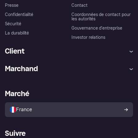
Presse
Contact
Confidentialité
Coordonnées de contact pour
les autorités
Sécurité
Gouvernance d’entreprise
La durabilité
Investor relations
Client
Aide
Réclamations
Marchand
Login
Protection contre la fraude
Support Marchand
Portail développeurs
L'appli shopping de Klarna
Paramètres de confidentialité
Portail Marchand
Statut opérationnel
Marché
Explorez les magasins
Votre droit de rétractation
Vendre avec Klarna
Plateformes et partenaires
Politique de protection de
l’acheteur Klarna
France
Suivre