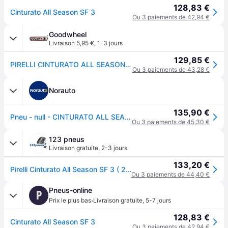
128,83 €
Cinturato All Season SF 3
Ou 3 paiements de 42,94 €
Goodwheel
Livraison 5,95 €
,
1-3 jours
129,85 €
PIRELLI CINTURATO ALL SEASON SF3 205/50R17 93W XL BSW
Ou 3 paiements de 43,28 €
Norauto
135,90 €
Pneu - null - CINTURATO ALL SEASON SF3 - Pirelli - 205-50-17-93-W
Ou 3 paiements de 45,30 €
123 pneus
Livraison gratuite
,
2-3 jours
133,20 €
Pirelli Cinturato All Season SF 3 ( 205/50 R17 93W XL, avec protège-jante (MFS) )
Ou 3 paiements de 44,40 €
Pneus-online
P
·
Prix le plus bas
Livraison gratuite
,
5-7 jours
128,83 €
Cinturato All Season SF 3
Ou 3 paiements de 42,94 €