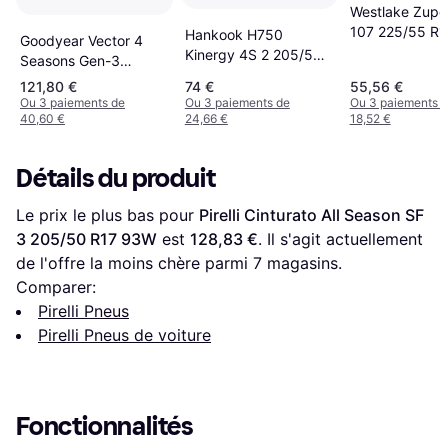
Westlake Zupe
107 225/55 R
Hankook H750
Goodyear Vector 4
Auto Pneus ét
Kinergy 4S 2 205/50
Seasons Gen-3
R17 93W XL
205/50 R17 93W XL
121,80 €
74 €
55,56 €
Ou 3 paiements de
Ou 3 paiements de
Ou 3 paiements 
40,60 €
24,66 €
18,52 €
Détails du produit
Le prix le plus bas pour 
Pirelli Cinturato All Season SF 
3 205/50 R17 93W
 est 
128,83 €
. Il s'agit actuellement 
de l'offre la moins chère parmi 
7
 magasins.
Comparer:
Pirelli Pneus
Pirelli Pneus de voiture
Fonctionnalités