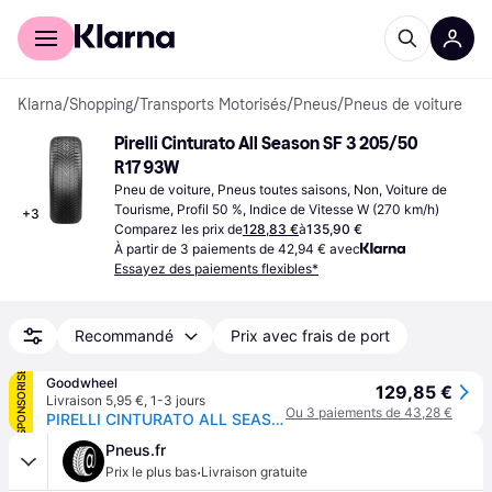
Acheter avec Klarna
Espace entreprises
Klarna
/
Shopping
/
Transports Motorisés
/
Pneus
/
Pneus de voiture
Pirelli Cinturato All Season SF 3 205/50 
R17 93W
Pneu de voiture, Pneus toutes saisons, Non, Voiture de 
Tourisme, Profil 50 %, Indice de Vitesse W (270 km/h)
+
3
Comparez les prix de
128,83 €
à
135,90 €
À partir de 3 paiements de 42,94 € avec
Essayez des paiements flexibles*
Recommandé
Prix avec frais de port
SPONSORISÉ
Goodwheel
129,85 €
Livraison 5,95 €
,
1-3 jours
Ou 3 paiements de 43,28 €
PIRELLI CINTURATO ALL SEASON SF3 205/50R17 93W XL BSW
Pneus.fr
·
Prix le plus bas
Livraison gratuite