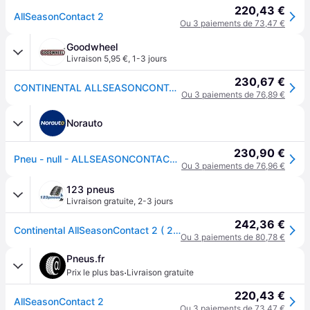
220,43 €
AllSeasonContact 2
Ou 3 paiements de 73,47 €
Goodwheel
Livraison 5,95 €
,
1-3 jours
230,67 €
CONTINENTAL ALLSEASONCONTACT 2 (EVc) 275/45R21 110Y (EVc) XL FR BSW
Ou 3 paiements de 76,89 €
Norauto
230,90 €
Pneu - null - ALLSEASONCONTACT 2 - Continental - 275-45-21-110-Y
Ou 3 paiements de 76,96 €
123 pneus
Livraison gratuite
,
2-3 jours
242,36 €
Continental AllSeasonContact 2 ( 275/45 R21 110Y XL EVc, avec rebord protecteur de jante )
Ou 3 paiements de 80,78 €
Pneus.fr
·
Prix le plus bas
Livraison gratuite
220,43 €
AllSeasonContact 2
Ou 3 paiements de 73,47 €