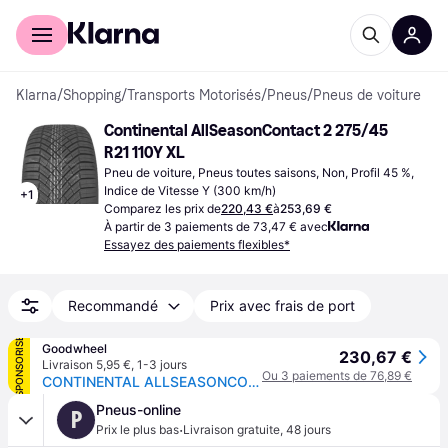
Acheter avec Klarna
Espace entreprises
Klarna
/
Shopping
/
Transports Motorisés
/
Pneus
/
Pneus de voiture
Continental AllSeasonContact 2 275/45 
R21 110Y XL
Pneu de voiture, Pneus toutes saisons, Non, Profil 45 %, 
Indice de Vitesse Y (300 km/h)
+
1
Comparez les prix de
220,43 €
à
253,69 €
À partir de 3 paiements de 73,47 € avec
Essayez des paiements flexibles*
Recommandé
Prix avec frais de port
SPONSORISÉ
Goodwheel
230,67 €
Livraison 5,95 €
,
1-3 jours
Ou 3 paiements de 76,89 €
CONTINENTAL ALLSEASONCONTACT 2 (EVc) 275/45R21 110Y (EVc) XL FR BSW
Pneus-online
P
·
Prix le plus bas
Livraison gratuite
,
48 jours