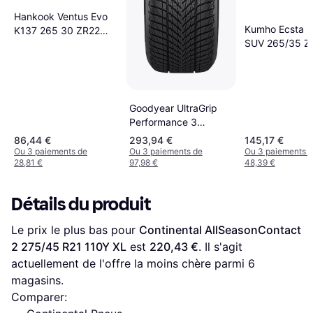
Hankook Ventus Evo
Kumho Ecsta 
K137 265 30 ZR22
SUV 265/35 Z
Tire
102Y XL
Goodyear UltraGrip
Performance 3
275/35 R20 102W XL
86,44 €
293,94 €
145,17 €
Ou 3 paiements de
Ou 3 paiements de
Ou 3 paiements 
28,81 €
97,98 €
48,39 €
Détails du produit
Le prix le plus bas pour 
Continental AllSeasonContact 
2 275/45 R21 110Y XL
 est 
220,43 €
. Il s'agit 
actuellement de l'offre la moins chère parmi 
6
magasins.
Comparer: