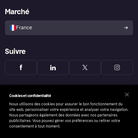
L'appli shopping de Klarna
Paramètres de confidentialité
Portail Marchand
Statut opérationnel
Marché
Explorez les magasins
Votre droit de rétractation
Vendre avec Klarna
Plateformes et partenaires
Politique de protection de
l’acheteur Klarna
France
Suivre
Cookies et confidentialité
Nous utilisons des cookies pour assurer le bon fonctionnement du
site web, personnaliser votre expérience et analyser votre navigation.
Nous partageons également des données avec nos partenaires
publicitaires. Vous pouvez gérer vos préférences ou retirer votre
consentement à tout moment.