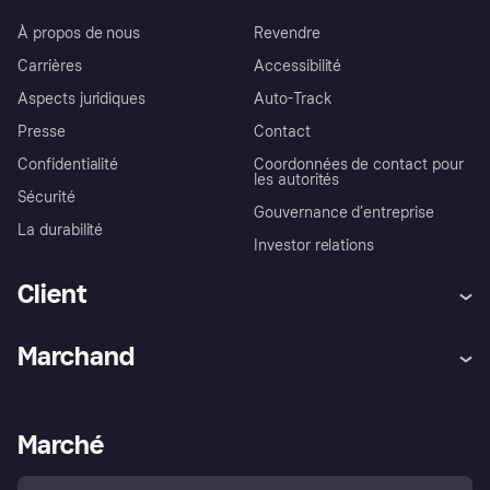
À propos de nous
Revendre
Carrières
Accessibilité
Aspects juridiques
Auto-Track
Presse
Contact
Confidentialité
Coordonnées de contact pour
les autorités
Sécurité
Gouvernance d’entreprise
La durabilité
Investor relations
Client
Aide
Réclamations
Marchand
Login
Protection contre la fraude
Support Marchand
Portail développeurs
L'appli shopping de Klarna
Paramètres de confidentialité
Portail Marchand
Statut opérationnel
Marché
Explorez les magasins
Votre droit de rétractation
Vendre avec Klarna
Plateformes et partenaires
Politique de protection de
l’acheteur Klarna