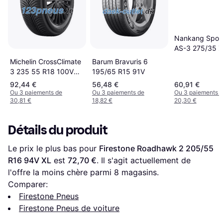
Nankang Spor
AS-3 275/35 
104Y XL
Michelin CrossClimate
Barum Bravuris 6
3 235 55 R18 100V
195/65 R15 91V
Tire
92,44 €
56,48 €
60,91 €
Ou 3 paiements de
Ou 3 paiements de
Ou 3 paiements 
30,81 €
18,82 €
20,30 €
Détails du produit
Le prix le plus bas pour 
Firestone Roadhawk 2 205/55 
R16 94V XL
 est 
72,70 €
. Il s'agit actuellement de 
l'offre la moins chère parmi 
8
 magasins.
Comparer:
Firestone Pneus
Firestone Pneus de voiture