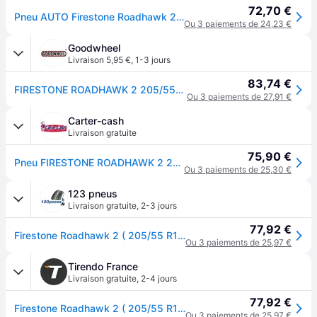
72,70 €
Pneu AUTO Firestone Roadhawk 2 205/55 R16 94V XL Enliten / EV Eté
Ou 3 paiements de 24,23 €
Goodwheel
Livraison 5,95 €
,
1-3 jours
83,74 €
FIRESTONE ROADHAWK 2 205/55R16 94V XL ENLITEN BSW
Ou 3 paiements de 27,91 €
Carter-cash
Livraison gratuite
75,90 €
Pneu FIRESTONE ROADHAWK 2 205/55 R16 94V XL EV - Compatible Voitures Électriques et Thermiques - Réf. 3568311
Ou 3 paiements de 25,30 €
123 pneus
Livraison gratuite
,
2-3 jours
77,92 €
Firestone Roadhawk 2 ( 205/55 R16 94V XL Enliten / EV )
Ou 3 paiements de 25,97 €
Tirendo France
Livraison gratuite
,
2-4 jours
77,92 €
Firestone Roadhawk 2 ( 205/55 R16 94V XL Enliten / EV )
Ou 3 paiements de 25,97 €