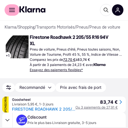
Acheter avec Klarna
Espace entreprises
Klarna
/
Shopping
/
Transports Motorisés
/
Pneus
/
Pneus de voiture
Firestone Roadhawk 2 205/55 R16 94V 
XL
Pneu de voiture, Pneus d'été, Pneus toutes saisons, Non, 
Voiture de Tourisme, Profil 45 %, 55 %, Indice de Vitesse W 
+
1
(270 km/h)
Comparez les prix de
72,70 €
à
83,74 €
À partir de 3 paiements de 24,23 € avec
Essayez des paiements flexibles*
Recommandé
Prix avec frais de port
SPONSORISÉ
Goodwheel
83,74 €
Livraison 5,95 €
,
1-3 jours
Ou 3 paiements de 27,91 €
FIRESTONE ROADHAWK 2 205/55R16 94V XL ENLITEN BSW
Cdiscount
·
Prix le plus bas
Livraison gratuite
,
3-5 jours