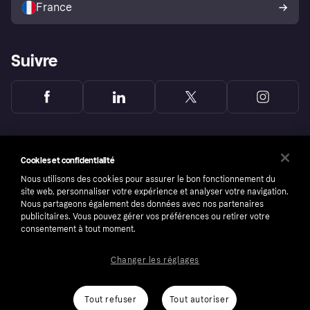
France
Suivre
Cookies et confidentialité
Nous utilisons des cookies pour assurer le bon fonctionnement du
site web, personnaliser votre expérience et analyser votre navigation.
Nous partageons également des données avec nos partenaires
publicitaires. Vous pouvez gérer vos préférences ou retirer votre
consentement à tout moment.
Changer les réglages
Copyright © 2005-2026 Klarna Bank AB (publ). Headquarters: Stockholm, Sweden. All
rights reserved. Klarna Bank AB (publ). Sveavägen 46, 111 34 Stockholm. Organization
number: 556737-0431
Tout refuser
Tout autoriser