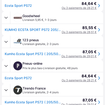
84,64 €
Ecsta Sport PS72
Ou 3 paiements de 28,21 €
Goodwheel
Livraison 5,95 €
,
1-3 jours
85,55 €
KUMHO ECSTA SPORT PS72 205/50R17 93Y XL MFS BSW
Ou 3 paiements de 28,51 €
123 pneus
Livraison gratuite
,
2-3 jours
87,05 €
Kumho Ecsta Sport PS72 ( 205/50 ZR17 93Y XL avec rebord protecteur de jante (FSL) )
Ou 3 paiements de 29,01 €
Pneus-online
P
·
Prix le plus bas
Livraison gratuite
,
48 jours
84,64 €
Ecsta Sport PS72
Ou 3 paiements de 28,21 €
Tirendo France
Livraison gratuite
,
2-4 jours
87,05 €
Kumho Ecsta Sport PS72 ( 205/50 ZR17 93Y XL avec rebord protecteur de jante (FSL) )
Ou 3 paiements de 29,01 €