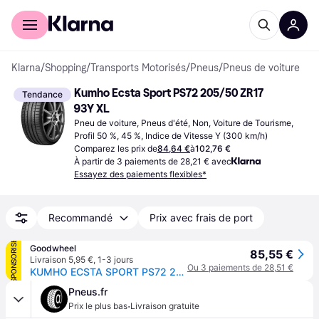
Acheter avec Klarna
Espace entreprises
Klarna
/
Shopping
/
Transports Motorisés
/
Pneus
/
Pneus de voiture
Kumho Ecsta Sport PS72 205/50 ZR17 
Tendance
93Y XL
Pneu de voiture, Pneus d'été, Non, Voiture de Tourisme, 
Profil 50 %, 45 %, Indice de Vitesse Y (300 km/h)
Comparez les prix de
84,64 €
à
102,76 €
À partir de 3 paiements de 28,21 € avec
Essayez des paiements flexibles*
Recommandé
Prix avec frais de port
SPONSORISÉ
Goodwheel
85,55 €
Livraison 5,95 €
,
1-3 jours
Ou 3 paiements de 28,51 €
KUMHO ECSTA SPORT PS72 205/50R17 93Y XL MFS BSW
Pneus.fr
·
Prix le plus bas
Livraison gratuite