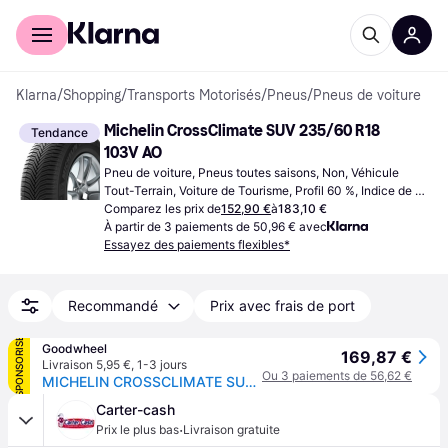
Acheter avec Klarna
Espace entreprises
Klarna
/
Shopping
/
Transports Motorisés
/
Pneus
/
Pneus de voiture
Michelin CrossClimate SUV 235/60 R18 
Tendance
103V AO
Pneu de voiture, Pneus toutes saisons, Non, Véhicule 
Tout-Terrain, Voiture de Tourisme, Profil 60 %, Indice de 
Vitesse V (240 km/h)
Comparez les prix de
152,90 €
à
183,10 €
À partir de 3 paiements de 50,96 € avec
Essayez des paiements flexibles*
Recommandé
Prix avec frais de port
SPONSORISÉ
Goodwheel
169,87 €
Livraison 5,95 €
,
1-3 jours
Ou 3 paiements de 56,62 €
MICHELIN CROSSCLIMATE SUV (AO) 235/60R18 103V (AO)
Carter-cash
·
Prix le plus bas
Livraison gratuite