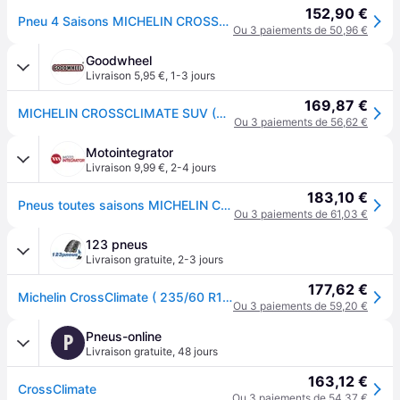
152,90 €
Pneu 4 Saisons MICHELIN CROSSCLIMATE SUV 235/60 R18 103V - 3PMSF/M+S - Réf. 3034126
Ou 3 paiements de 50,96 €
Goodwheel
Livraison 5,95 €
,
1-3 jours
169,87 €
MICHELIN CROSSCLIMATE SUV (AO) 235/60R18 103V (AO)
Ou 3 paiements de 56,62 €
Motointegrator
Livraison 9,99 €
,
2-4 jours
183,10 €
Pneus toutes saisons MICHELIN CrossClimate SUV 235/60R18 103V
Ou 3 paiements de 61,03 €
123 pneus
Livraison gratuite
,
2-3 jours
177,62 €
Michelin CrossClimate ( 235/60 R18 103V AO, EV Suitable, SUV )
Ou 3 paiements de 59,20 €
Pneus-online
P
Livraison gratuite
,
48 jours
163,12 €
CrossClimate
Ou 3 paiements de 54,37 €