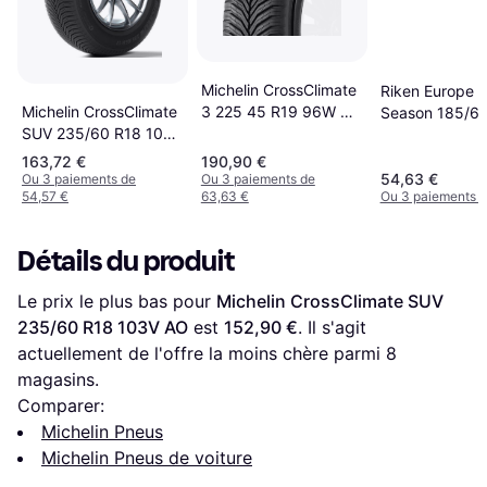
Michelin CrossClimate
Riken Europe A
3 225 45 R19 96W XL
Michelin CrossClimate
Season 185/6
EV
SUV 235/60 R18 107V
86H
XL
163,72 €
190,90 €
54,63 €
Ou 3 paiements de
Ou 3 paiements de
54,57 €
63,63 €
Ou 3 paiements d
Détails du produit
Le prix le plus bas pour 
Michelin CrossClimate SUV 
235/60 R18 103V AO
 est 
152,90 €
. Il s'agit 
actuellement de l'offre la moins chère parmi 
8
magasins.
Comparer:
Michelin Pneus
Michelin Pneus de voiture