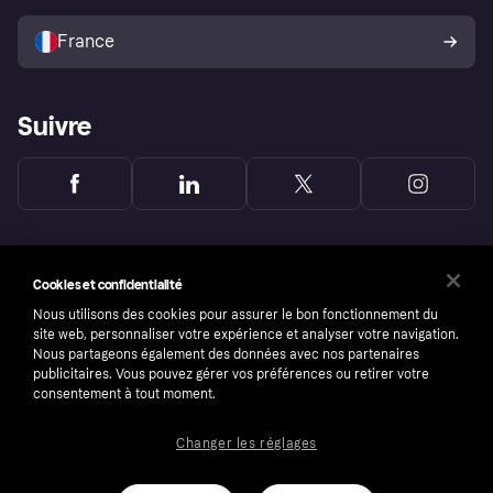
Vendre avec Klarna
Plateformes et partenaires
Politique de protection de
l’acheteur Klarna
France
Suivre
Cookies et confidentialité
Nous utilisons des cookies pour assurer le bon fonctionnement du
site web, personnaliser votre expérience et analyser votre navigation.
Nous partageons également des données avec nos partenaires
publicitaires. Vous pouvez gérer vos préférences ou retirer votre
consentement à tout moment.
Changer les réglages
Copyright © 2005-2026 Klarna Bank AB (publ). Headquarters: Stockholm, Sweden. All
rights reserved. Klarna Bank AB (publ). Sveavägen 46, 111 34 Stockholm. Organization
number: 556737-0431