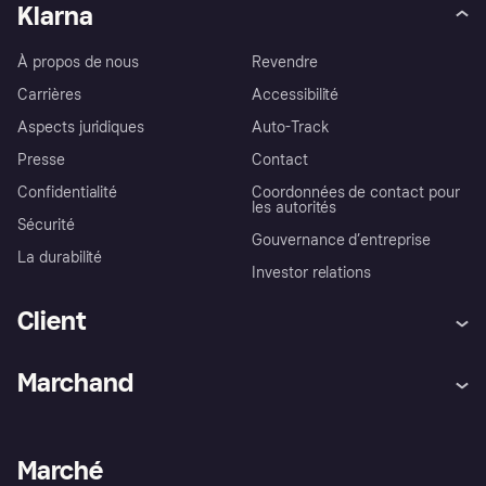
Klarna
À propos de nous
Revendre
Carrières
Accessibilité
Aspects juridiques
Auto-Track
Presse
Contact
Confidentialité
Coordonnées de contact pour
les autorités
Sécurité
Gouvernance d’entreprise
La durabilité
Investor relations
Client
Aide
Réclamations
Marchand
Login
Protection contre la fraude
Support Marchand
Portail développeurs
L'appli shopping de Klarna
Paramètres de confidentialité
Portail Marchand
Statut opérationnel
Marché
Explorez les magasins
Votre droit de rétractation