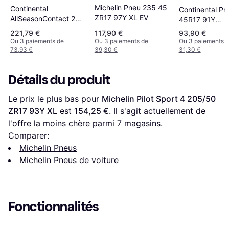
Michelin Pneu 235 45
Continental
Continental Pn
ZR17 97Y XL EV
AllSeasonContact 2
45R17 91Y
265 45 R20 XL Pneu
ContiSportCon
221,79 €
117,90 €
93,90 €
Ou 3 paiements de
Ou 3 paiements de
Ou 3 paiements 
73,93 €
39,30 €
31,30 €
Détails du produit
Le prix le plus bas pour 
Michelin Pilot Sport 4 205/50 
ZR17 93Y XL
 est 
154,25 €
. Il s'agit actuellement de 
l'offre la moins chère parmi 
7
 magasins.
Comparer:
Michelin Pneus
Michelin Pneus de voiture
Fonctionnalités