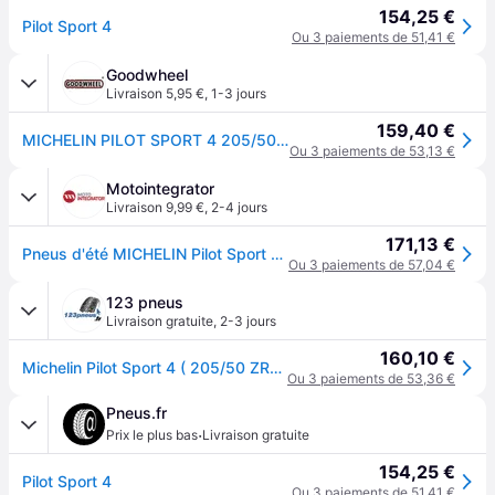
154,25 €
Pilot Sport 4
Ou 3 paiements de 51,41 €
Goodwheel
Livraison 5,95 €
,
1-3 jours
159,40 €
MICHELIN PILOT SPORT 4 205/50R17 93(Y) XL MFS
Ou 3 paiements de 53,13 €
Motointegrator
Livraison 9,99 €
,
2-4 jours
171,13 €
Pneus d'été MICHELIN Pilot Sport 4 205/50R17 XL 93Y
Ou 3 paiements de 57,04 €
123 pneus
Livraison gratuite
,
2-3 jours
160,10 €
Michelin Pilot Sport 4 ( 205/50 ZR17 (93Y) XL EV Suitable, avec rebord protecteur de jante (FSL) )
Ou 3 paiements de 53,36 €
Pneus.fr
·
Prix le plus bas
Livraison gratuite
154,25 €
Pilot Sport 4
Ou 3 paiements de 51,41 €