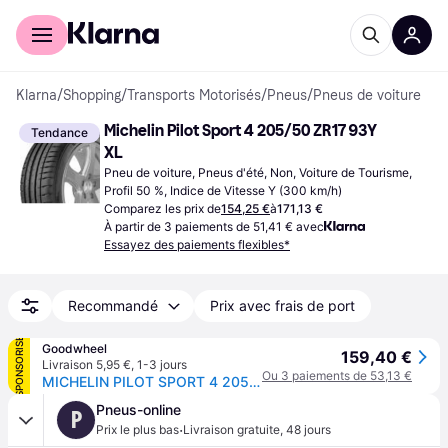
Acheter avec Klarna
Espace entreprises
Klarna
/
Shopping
/
Transports Motorisés
/
Pneus
/
Pneus de voiture
Michelin Pilot Sport 4 205/50 ZR17 93Y 
Tendance
XL
Pneu de voiture, Pneus d'été, Non, Voiture de Tourisme, 
Profil 50 %, Indice de Vitesse Y (300 km/h)
Comparez les prix de
154,25 €
à
171,13 €
À partir de 3 paiements de 51,41 € avec
Essayez des paiements flexibles*
Recommandé
Prix avec frais de port
SPONSORISÉ
Goodwheel
159,40 €
Livraison 5,95 €
,
1-3 jours
Ou 3 paiements de 53,13 €
MICHELIN PILOT SPORT 4 205/50R17 93(Y) XL MFS
Pneus-online
P
·
Prix le plus bas
Livraison gratuite
,
48 jours