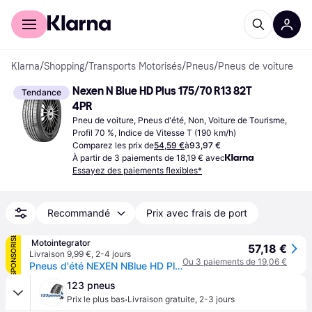
Acheter avec Klarna
Espace entreprises
Klarna
/
Shopping
/
Transports Motorisés
/
Pneus
/
Pneus de voiture
Nexen N Blue HD Plus 175/70 R13 82T 
Tendance
4PR
Pneu de voiture, Pneus d'été, Non, Voiture de Tourisme, 
Profil 70 %, Indice de Vitesse T (190 km/h)
Comparez les prix de
54,59 €
à
93,97 €
À partir de 3 paiements de 18,19 € avec
Essayez des paiements flexibles*
Recommandé
Prix avec frais de port
SPONSORISÉ
 Motointegrator
57,18 €
Livraison 9,99 €
,
2-4 jours
Ou 3 paiements de 19,06 €
Pneus d'été NEXEN NBlue HD Plus 175/70R13 82T
123 pneus
·
Prix le plus bas
Livraison gratuite
,
2-3 jours