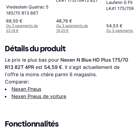
LK41 175/70R13 82T
Laufenn G Fit 
Vredestein Quatrac 5
LK41 175/70R
185/70 R13 86T
69,50 €
48,76 €
54,53 €
Ou 3 paiements de
Ou 3 paiements de
23,16 €
16,25 €
Ou 3 paiements d
Détails du produit
Le prix le plus bas pour 
Nexen N Blue HD Plus 175/70 
R13 82T 4PR
 est 
54,59 €
. Il s'agit actuellement de 
l'offre la moins chère parmi 
6
 magasins.
Comparer:
Nexen Pneus
Nexen Pneus de voiture
Fonctionnalités