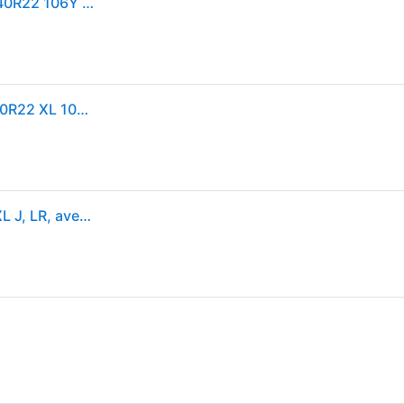
PIRELLI SCORPION ZERO ALL SEASON (J) (LR) 265/40R22 106Y (J) (LR) XL
Pneus d'été PIRELLI Scorpion Zero All Season 265/40R22 XL 106Y
Pirelli Scorpion Zero All Season ( 265/40 R22 106Y XL J, LR, avec protège-jante (MFS) )