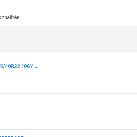
onnalités
PIRELLI SCORPION ZERO ALL SEASON (J) (LR) 265/40R22 106Y (J) (LR) XL