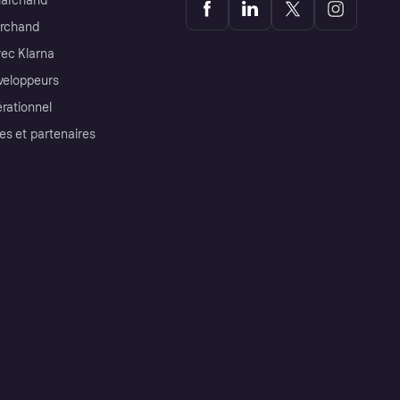
Marchand
archand
ec Klarna
éveloppeurs
érationnel
es et partenaires