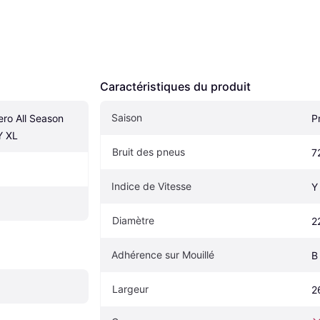
Caractéristiques du produit
Saison
ero All Season 
P
Y XL
Bruit des pneus
7
Indice de Vitesse
Y
Diamètre
2
Adhérence sur Mouillé
B
Largeur
2