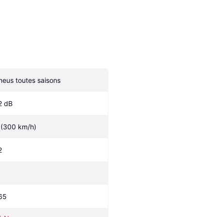
neus toutes saisons
2 dB
 (300 km/h)
2
65