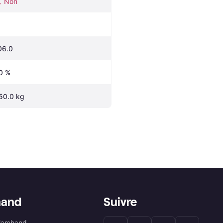
Non
06.0
0 %
50.0 kg
hand
Suivre