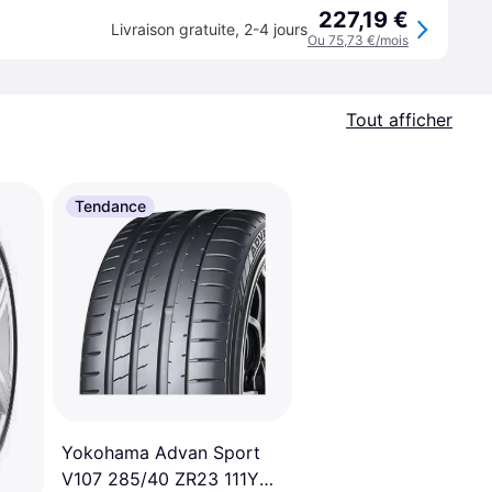
227,19 €
Livraison gratuite
,
2-4 jours
Ou 75,73 €/mois
Tout afficher
Tendance
Yokohama Advan Sport
V107 285/40 ZR23 111Y