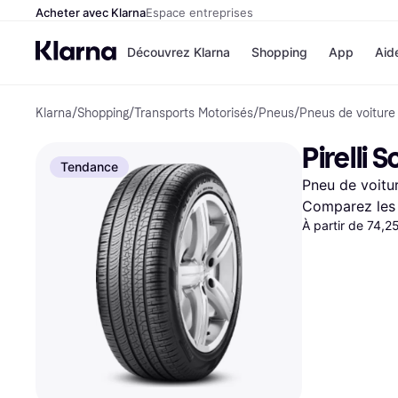
Acheter avec Klarna
Espace entreprises
Découvrez Klarna
Shopping
App
Aid
Klarna
/
Shopping
/
Transports Motorisés
/
Pneus
/
Pneus de voiture
Options de paiem
Magasins
Toutes les options d
Cdiscoun
Pirelli
paiement
Airbnb
Tendance
Payer maintenant
Booking.
Pneu de voitur
Paiement en 3 fois
Temu
Paiement à 30 jours
JD Sport
Comparez les 
Klarna sur Apple Pa
À partir de 74,2
Voir tous les