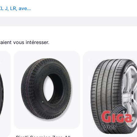
Pirelli Scorpion Zero All Season ( 265/40 R22 106Y XL J, LR, avec protège-jante (MFS) )
aient vous intéresser.