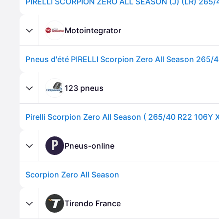
Motointegrator
123 pneus
P
Pneus-online
Scorpion Zero All Season
Tirendo France