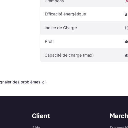
Crampons
Efficacité énergétique
B
Indice de Charge
1
Profil
4
Capacité de charge (max)
9
ignaler des problèmes ici
.
Client
Marc