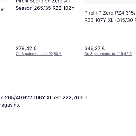
Pirelli Scorpion Zero All
Season 265/35 R22 102Y
us
Pirelli P Zero PZ4 315
R22 107Y XL (315/30 
107Y XL *1)
278,42 €
346,27 €
Ou 3 paiements de 92,80 €
Ou 3 paiements de 115,42 €
ason 265/40 R22 106Y XL
 est 
222,76 €
. Il 
magasins.