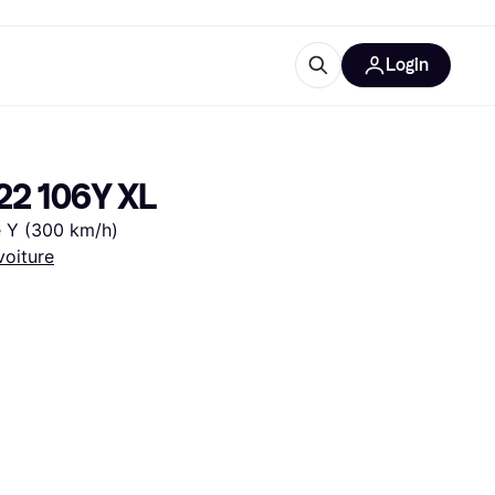
Login
lus d'informations
de bureau
u'est-ce que Klarna?
R22 106Y XL
se Y (300 km/h)
voiture
catégories