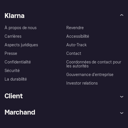
Klarna
À propos de nous
Revendre
Carrières
Accessibilité
Aspects juridiques
Auto-Track
Presse
Contact
Confidentialité
Coordonnées de contact pour
les autorités
Sécurité
Gouvernance d’entreprise
La durabilité
Investor relations
Client
Aide
Réclamations
Marchand
Login
Protection contre la fraude
Support Marchand
Portail développeurs
L'appli shopping de Klarna
Paramètres de confidentialité