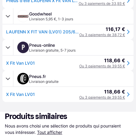
Pneus d'été LAUFENN X Fit VAN LV01 205/65R16C, 107/105T TL
Ou 3 paiements de 33,93 €
Goodwheel
Livraison 5,95 €
,
1-3 jours
116,17 €
LAUFENN X FIT VAN (LV01) 205/65R16C 107/105T BSW
Ou 3 paiements de 38,72 €
Pneus-online
P
Livraison gratuite
,
5-7 jours
118,66 €
X Fit Van LV01
Ou 3 paiements de 39,55 €
Pneus.fr
Livraison gratuite
118,66 €
X Fit Van LV01
Ou 3 paiements de 39,55 €
Produits similaires
Nous avons choisi une sélection de produits qui pourraient 
vous intéresser.
Tout afficher