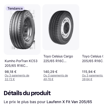
Tendance
Toyo Celsius Cargo
Toyo Celsius C
Kumho PorTran KC53
225/65 R16C
205/65 R16C
205/65 R16C
112/110T
107/105T 8PR
107/105T 8PR
98,18 €
140,29 €
115,94 €
Ou 3 paiements de
Ou 3 paiements de
Ou 3 paiements 
32,72 €
46,76 €
38,64 €
Détails du produit
Le prix le plus bas pour 
Laufenn X Fit Van 205/65 