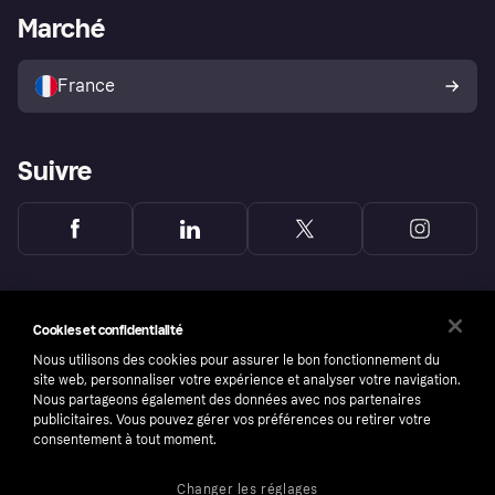
Portail Marchand
Statut opérationnel
Marché
Explorez les magasins
Votre droit de rétractation
Vendre avec Klarna
Plateformes et partenaires
Politique de protection de
l’acheteur Klarna
France
Suivre
Cookies et confidentialité
Nous utilisons des cookies pour assurer le bon fonctionnement du
site web, personnaliser votre expérience et analyser votre navigation.
Nous partageons également des données avec nos partenaires
publicitaires. Vous pouvez gérer vos préférences ou retirer votre
consentement à tout moment.
Changer les réglages