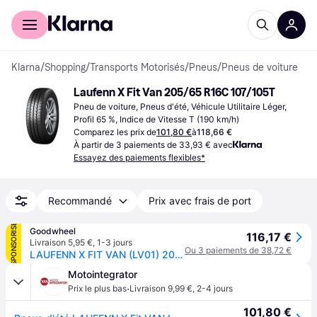
Acheter avec Klarna
Espace entreprises
Klarna
/
Shopping
/
Transports Motorisés
/
Pneus
/
Pneus de voiture
Laufenn X Fit Van 205/65 R16C 107/105T
Pneu de voiture, Pneus d'été, Véhicule Utilitaire Léger, 
Profil 65 %, Indice de Vitesse T (190 km/h)
Comparez les prix de
101,80 €
à
118,66 €
À partir de 3 paiements de 33,93 € avec
Essayez des paiements flexibles*
Recommandé
Prix avec frais de port
SPONSORISÉ
Goodwheel
116,17 €
Livraison 5,95 €
,
1-3 jours
Ou 3 paiements de 38,72 €
LAUFENN X FIT VAN (LV01) 205/65R16C 107/105T BSW
Motointegrator
·
Prix le plus bas
Livraison 9,99 €
,
2-4 jours
101,80 €