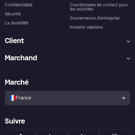
Confidentialité
Coordonnées de contact pour
les autorités
Sécurité
Gouvernance d’entreprise
La durabilité
Investor relations
Client
Aide
Réclamations
Marchand
Login
Protection contre la fraude
Support Marchand
Portail développeurs
L'appli shopping de Klarna
Paramètres de confidentialité
Portail Marchand
Statut opérationnel
Marché
Explorez les magasins
Votre droit de rétractation
Vendre avec Klarna
Plateformes et partenaires
Politique de protection de
l’acheteur Klarna
France
Suivre