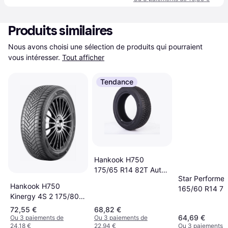
Produits similaires
Nous avons choisi une sélection de produits qui pourraient 
vous intéresser.
Tout afficher
Tendance
Hankook H750
175/65 R14 82T Auto
Star Performer
Pneus
Hankook H750
165/60 R14 7
Kinergy 4S 2 175/80
R14 88T 4PR
72,55 €
68,82 €
64,69 €
Ou 3 paiements de
Ou 3 paiements de
24,18 €
22,94 €
Ou 3 paiements d