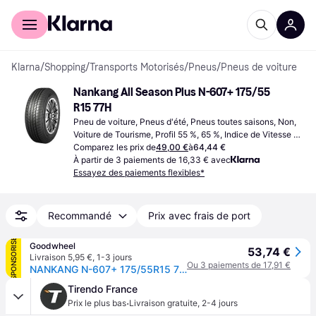
Acheter avec Klarna
Espace entreprises
Klarna
/
Shopping
/
Transports Motorisés
/
Pneus
/
Pneus de voiture
Nankang All Season Plus N-607+ 175/55 
R15 77H
Pneu de voiture, Pneus d'été, Pneus toutes saisons, Non, 
Voiture de Tourisme, Profil 55 %, 65 %, Indice de Vitesse H 
(210 km/h)
Comparez les prix de
49,00 €
à
64,44 €
À partir de 3 paiements de 16,33 € avec
Essayez des paiements flexibles*
Recommandé
Prix avec frais de port
SPONSORISÉ
Goodwheel
53,74 €
Livraison 5,95 €
,
1-3 jours
Ou 3 paiements de 17,91 €
NANKANG N-607+ 175/55R15 77H MFS
Tirendo France
·
Prix le plus bas
Livraison gratuite
,
2-4 jours