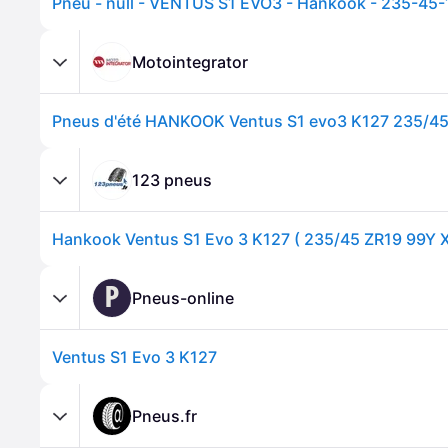
Pneu - null - VENTUS S1 EVO3 - Hankook - 235-45
Motointegrator
Pneus d'été HANKOOK Ventus S1 evo3 K127 235/4
123 pneus
P
Pneus-online
Ventus S1 Evo 3 K127
Pneus.fr