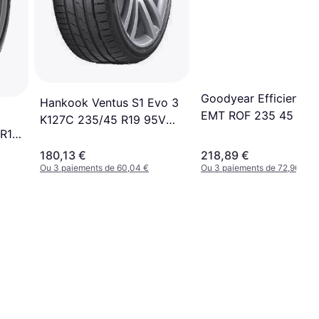
Goodyear EfficientGr
Hankook Ventus S1 Evo 3
EMT ROF 235 45 R19
K127C 235/45 R19 95V
Pneu
 R18
4PR SUV RunFlat
180,13 €
218,89 €
Ou 3 paiements de 60,04 €
Ou 3 paiements de 72,96 €