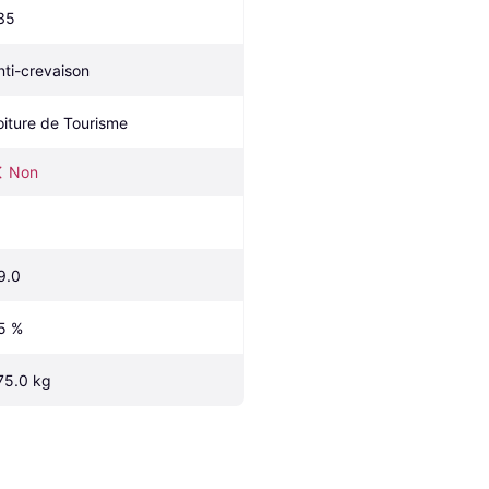
35
nti-crevaison
oiture de Tourisme
Non
9.0
5 %
75.0 kg