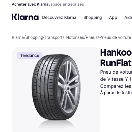
Acheter avec Klarna
Espace entreprises
Découvrez Klarna
Shopping
App
Aid
Klarna
/
Shopping
/
Transports Motorisés
/
Pneus
/
Pneus de voiture
Options de paiem
Magasins
Toutes les options d
Cdiscoun
Hankook
paiement
Airbnb
Tendance
Payer maintenant
Booking.
RunFlat
Paiement en 3 fois
Temu
Paiement à 30 jours
JD Sport
Pneu de voitur
Klarna sur Apple Pa
de Vitesse Y 
Comparez les 
Voir tous les
À partir de 52,