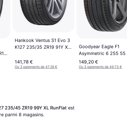
Hankook Ventus S1 Evo 3
Goodyear Eagle F1
K127 235/35 ZR19 91Y XL
R19
Asymmetric 6 255 55
RunFlat
s
Tyres
141,78 €
149,20 €
Ou 3 paiements de 47,26 €
Ou 3 paiements de 49,73 €
27 235/45 ZR19 99Y XL RunFlat
 est 
ère parmi 
8
 magasins.