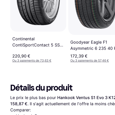
Continental
Goodyear Eagle F1
ContiSportContact 5 SSR
Asymmetric 6 235 40 
235/45 R19 95V RunFlat
96V XL EDR NB0 Tyre
220,90 €
172,39 €
Ou 3 paiements de 73,63 €
Ou 3 paiements de 57,46 €
Détails du produit
Le prix le plus bas pour 
Hankook Ventus S1 Evo 3 K1
158,87 €
. Il s'agit actuellement de l'offre la moins ch
Comparer: