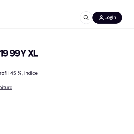
Login
lus d'informations
de bureau
u'est-ce que Klarna?
9 99Y XL 
fil 45 %, Indice 
oiture
catégories