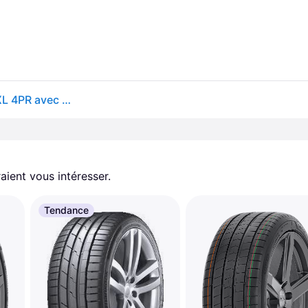
Hankook Ventus S1 Evo 3 K127 ( 235/45 ZR19 99Y XL 4PR avec protège-jante (MFS) SBL )
aient vous intéresser.
Tendance