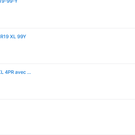
-19-99-Y
5R19 XL 99Y
Hankook Ventus S1 Evo 3 K127 ( 235/45 ZR19 99Y XL 4PR avec protège-jante (MFS) SBL )