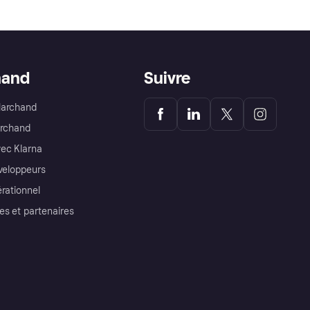
hand
Suivre
Marchand
archand
ec Klarna
éveloppeurs
érationnel
es et partenaires