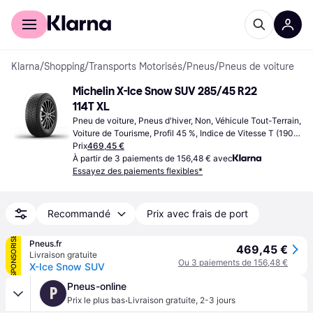
Acheter avec Klarna
Espace entreprises
Klarna
/
Shopping
/
Transports Motorisés
/
Pneus
/
Pneus de voiture
Michelin X-Ice Snow SUV 285/45 R22 
114T XL
Pneu de voiture, Pneus d'hiver, Non, Véhicule Tout-Terrain, 
Voiture de Tourisme, Profil 45 %, Indice de Vitesse T (190 
km/h)
Prix
469,45 €
À partir de 3 paiements de 156,48 € avec
Essayez des paiements flexibles*
Recommandé
Prix avec frais de port
SPONSORISÉ
Pneus.fr
469,45 €
Livraison gratuite
Ou 3 paiements de 156,48 €
X-Ice Snow SUV
Pneus-online
P
·
Prix le plus bas
Livraison gratuite
,
2-3 jours