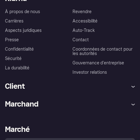
À propos de nous
Revendre
Carrières
Accessibilité
Aspects juridiques
Auto-Track
Presse
Contact
Confidentialité
Coordonnées de contact pour
les autorités
Sécurité
Gouvernance d’entreprise
La durabilité
Investor relations
Client
Aide
Réclamations
Marchand
Login
Protection contre la fraude
Support Marchand
Portail développeurs
L'appli shopping de Klarna
Paramètres de confidentialité
Portail Marchand
Statut opérationnel
Marché
Explorez les magasins
Votre droit de rétractation
Vendre avec Klarna
Plateformes et partenaires
Politique de protection de