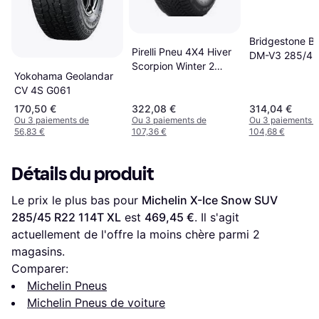
Bridgestone Bl
Pirelli Pneu 4X4 Hiver
DM-V3 285/45
Scorpion Winter 2
110T 18928
Yokohama Geolandar
285/45 R20 112V XL
CV 4S G061
170,50 €
322,08 €
314,04 €
Ou 3 paiements de
Ou 3 paiements de
Ou 3 paiements 
56,83 €
107,36 €
104,68 €
Détails du produit
Le prix le plus bas pour 
Michelin X-Ice Snow SUV 
285/45 R22 114T XL
 est 
469,45 €
. Il s'agit 
actuellement de l'offre la moins chère parmi 
2
magasins.
Comparer:
Michelin Pneus
Michelin Pneus de voiture