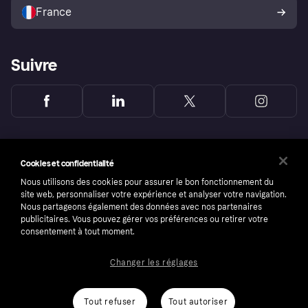
l’acheteur Klarna
France
Suivre
Cookies et confidentialité
Nous utilisons des cookies pour assurer le bon fonctionnement du
site web, personnaliser votre expérience et analyser votre navigation.
Nous partageons également des données avec nos partenaires
publicitaires. Vous pouvez gérer vos préférences ou retirer votre
consentement à tout moment.
Changer les réglages
Copyright © 2005-2026 Klarna Bank AB (publ). Headquarters: Stockholm, Sweden. All
rights reserved. Klarna Bank AB (publ). Sveavägen 46, 111 34 Stockholm. Organization
number: 556737-0431
Tout refuser
Tout autoriser