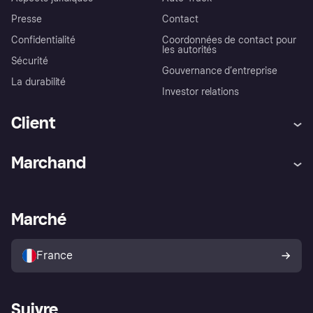
Presse
Contact
Confidentialité
Coordonnées de contact pour
les autorités
Sécurité
Gouvernance d’entreprise
La durabilité
Investor relations
Client
Aide
Réclamations
Marchand
Login
Protection contre la fraude
Support Marchand
Portail développeurs
L'appli shopping de Klarna
Paramètres de confidentialité
Portail Marchand
Statut opérationnel
Marché
Explorez les magasins
Votre droit de rétractation
Vendre avec Klarna
Plateformes et partenaires
Politique de protection de
l’acheteur Klarna
France
Suivre