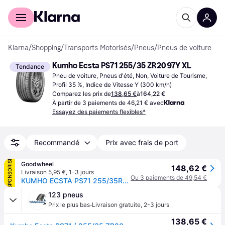
Acheter avec Klarna
Espace entreprises
Klarna
/
Shopping
/
Transports Motorisés
/
Pneus
/
Pneus de voiture
Kumho Ecsta PS71 255/35 ZR20 97Y XL
Tendance
Pneu de voiture, Pneus d'été, Non, Voiture de Tourisme, 
Profil 35 %, Indice de Vitesse Y (300 km/h)
Comparez les prix de
138,65 €
à
164,22 €
À partir de 3 paiements de 46,21 € avec
Essayez des paiements flexibles*
Recommandé
Prix avec frais de port
SPONSORISÉ
Goodwheel
148,62 €
Livraison 5,95 €
,
1-3 jours
Ou 3 paiements de 49,54 €
KUMHO ECSTA PS71 255/35R20 97Y XL BSW
123 pneus
·
Prix le plus bas
Livraison gratuite
,
2-3 jours
138,65 €