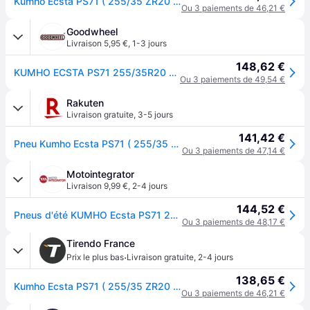
Kumho Ecsta PS71 ( 255/35 ZR20 97Y XL avec rebord protecteur de jante (FSL) )
Ou 3 paiements de 46,21 €
Goodwheel
Livraison 5,95 €
,
1-3 jours
148,62 €
KUMHO ECSTA PS71 255/35R20 97Y XL BSW
Ou 3 paiements de 49,54 €
Rakuten
Livraison gratuite
,
3-5 jours
141,42 €
Pneu Kumho Ecsta PS71 ( 255/35 ZR20 97Y XL avec rebord protecteur de jante (FSL) )
Ou 3 paiements de 47,14 €
Motointegrator
Livraison 9,99 €
,
2-4 jours
144,52 €
Pneus d'été KUMHO Ecsta PS71 255/35R20 XL 97Y
Ou 3 paiements de 48,17 €
Tirendo France
·
Prix le plus bas
Livraison gratuite
,
2-4 jours
138,65 €
Kumho Ecsta PS71 ( 255/35 ZR20 97Y XL avec rebord protecteur de jante (FSL) )
Ou 3 paiements de 46,21 €