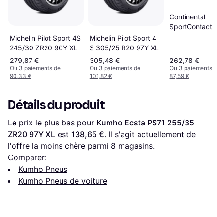
Continental
SportContact 
325/30 R21 10
Michelin Pilot Sport 4S
Michelin Pilot Sport 4
EVc
245/30 ZR20 90Y XL
S 305/25 R20 97Y XL
279,87 €
305,48 €
262,78 €
Ou 3 paiements de
Ou 3 paiements de
Ou 3 paiements 
90,33 €
101,82 €
87,59 €
Détails du produit
Le prix le plus bas pour 
Kumho Ecsta PS71 255/35 
ZR20 97Y XL
 est 
138,65 €
. Il s'agit actuellement de 
l'offre la moins chère parmi 
8
 magasins.
Comparer:
Kumho Pneus
Kumho Pneus de voiture