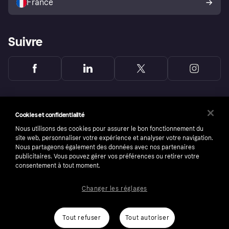
France
Suivre
Cookies et confidentialité
Nous utilisons des cookies pour assurer le bon fonctionnement du
site web, personnaliser votre expérience et analyser votre navigation.
Nous partageons également des données avec nos partenaires
publicitaires. Vous pouvez gérer vos préférences ou retirer votre
consentement à tout moment.
Changer les réglages
Copyright © 2005-2026 Klarna Bank AB (publ). Headquarters: Stockholm, Sweden. All
rights reserved. Klarna Bank AB (publ). Sveavägen 46, 111 34 Stockholm. Organization
number: 556737-0431
Tout refuser
Tout autoriser
Conditions
Cookies
Klarna.com