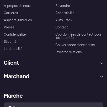
À propos de nous
Revendre
Carrières
Accessibilité
Aspects juridiques
Auto-Track
Presse
Contact
Confidentialité
Coordonnées de contact pour
les autorités
Sécurité
Gouvernance d’entreprise
La durabilité
Investor relations
Client
Aide
Réclamations
Marchand
Login
Protection contre la fraude
Support Marchand
Portail développeurs
L'appli shopping de Klarna
Paramètres de confidentialité
Portail Marchand
Statut opérationnel
Marché
Explorez les magasins
Votre droit de rétractation
Vendre avec Klarna
Plateformes et partenaires
Politique de protection de
l’acheteur Klarna