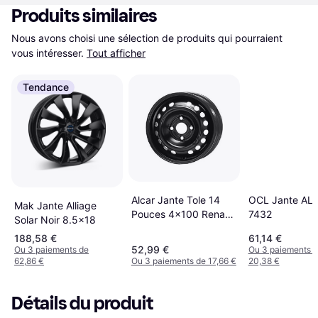
Produits similaires
Nous avons choisi une sélection de produits qui pourraient 
vous intéresser.
Tout afficher
Tendance
OCL Jante AL
Alcar Jante Tole 14
Mak Jante Alliage
7432
Pouces 4x100 Renault
Solar Noir 8.5x18
Clio 2 Megane 1
188,58 €
61,14 €
Kangoo Scenic
52,99 €
Ou 3 paiements de
Ou 3 paiements 
Twingo - 6530
62,86 €
Ou 3 paiements de 17,66 €
20,38 €
Détails du produit