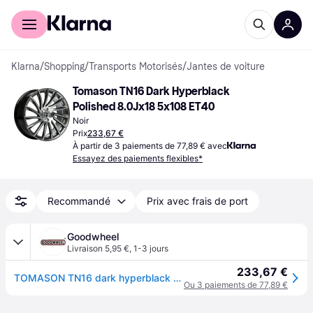
Acheter avec Klarna
Espace entreprises
Klarna
/
Shopping
/
Transports Motorisés
/
Jantes de voiture
Tomason TN16 Dark Hyperblack 
Polished 8.0Jx18 5x108 ET40
Noir
Prix
233,67 €
À partir de 3 paiements de 77,89 € avec
Essayez des paiements flexibles*
Recommandé
Prix avec frais de port
Goodwheel
Livraison 5,95 €
,
1-3 jours
233,67 €
TOMASON TN16 dark hyperblack polished 8.0Jx18 5x108 ET40
Ou 3 paiements de 77,89 €