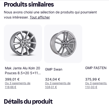
Produits similaires
Nous avons choisi une sélection de produits qui pourraient 
vous intéresser.
Tout afficher
GMP FASTEN
Mak Jante Alu Koln 20
GMP Swan
Pouces 8.5x20 5x112
ET45 Silver
399,01 €
324,04 €
375,99 €
Ou 3 paiements de
Ou 3 paiements de
Ou 3 paiements 
118,66 €
108,01 €
110,00 €
Détails du produit