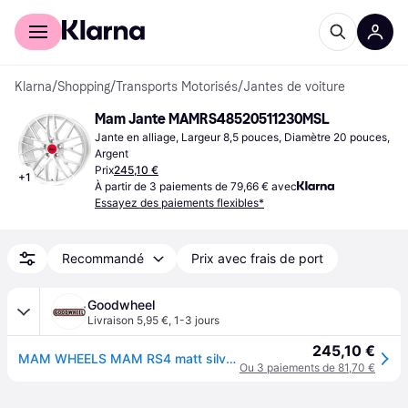
Acheter avec Klarna
Espace entreprises
Klarna
/
Shopping
/
Transports Motorisés
/
Jantes de voiture
Mam Jante MAMRS48520511230MSL
Jante en alliage, Largeur 8,5 pouces, Diamètre 20 pouces, 
Argent
Prix
245,10 €
+
1
À partir de 3 paiements de 79,66 € avec
Essayez des paiements flexibles*
Recommandé
Prix avec frais de port
Goodwheel
Livraison 5,95 €
,
1-3 jours
245,10 €
MAM WHEELS MAM RS4 matt silver painted 8.5Jx20 5x112 ET30
Ou 3 paiements de 81,70 €