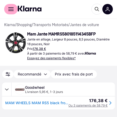
Acheter avec Klarna
Espace entreprises
Klarna
/
Shopping
/
Transports Motorisés
/
Jantes de voiture
Mam Jante MAMRS580185114345BFP
Jante en alliage, Largeur 8 pouces, 8,5 pouces, Diamètre 
18 pouces, Noir
Prix
176,38 €
À partir de 3 paiements de 58,79 € avec
Essayez des paiements flexibles*
Recommandé
Prix avec frais de port
Goodwheel
Livraison 5,95 €
,
1-3 jours
176,38 €
MAM WHEELS MAM RS5 black front polished 8.0Jx18 5x114.3 ET45
Ou 3 paiements de 58,79 €