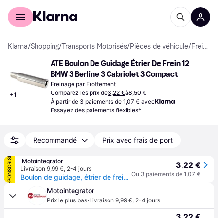
Acheter avec Klarna
Espace entreprises
Klarna
/
Shopping
/
Transports Motorisés
/
Pièces de véhicule
/
Freinages par Frottement
ATE Boulon De Guidage Étrier De Frein 12 
BMW 3 Berline 3 Cabriolet 3 Compact
Freinage par Frottement
Comparez les prix de
3,22 €
à
8,50 €
+
1
À partir de 3 paiements de 1,07 € avec
Essayez des paiements flexibles*
Recommandé
Prix avec frais de port
SPONSORISÉ
 Motointegrator
3,22 €
Livraison 9,99 €
,
2-4 jours
Ou 3 paiements de 1,07 €
Boulon de guidage, étrier de frein ATE 11.8171-0008.1 (1 pièce)
Motointegrator
·
Prix le plus bas
Livraison 9,99 €
,
2-4 jours
3,22 €