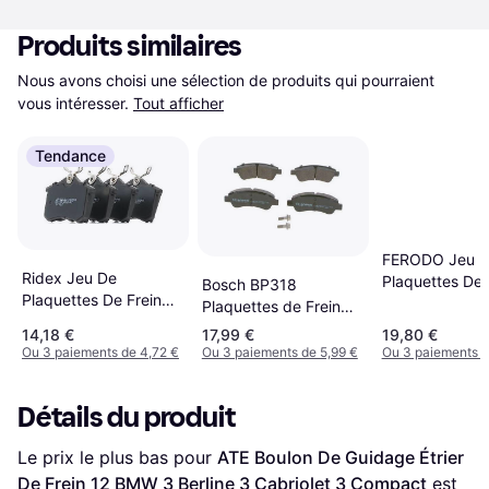
Produits similaires
Nous avons choisi une sélection de produits qui pourraient 
vous intéresser.
Tout afficher
Tendance
FERODO Jeu 
Ridex Jeu De
Plaquettes De 
Bosch BP318
Plaquettes De Frein
Citroën C4 Co
Plaquettes de Frein
402B0029
3/5 Portes
ECE-R90 1 Jeu De
14,18 €
17,99 €
19,80 €
Plaquettes
Ou 3 paiements de 4,72 €
Ou 3 paiements de 5,99 €
Ou 3 paiements d
Détails du produit
Le prix le plus bas pour 
ATE Boulon De Guidage Étrier 
De Frein 12 BMW 3 Berline 3 Cabriolet 3 Compact
 est 