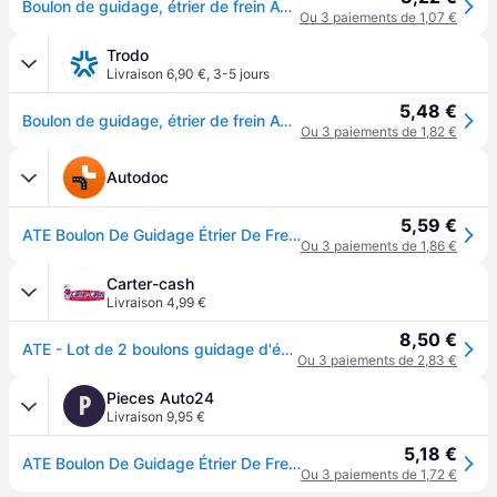
Boulon de guidage, étrier de frein ATE 11.8171-0008.1 (1 pièce)
Ou 3 paiements de 1,07 €
Trodo
Livraison 6,90 €
,
3-5 jours
5,48 €
Boulon de guidage, étrier de frein ATE 11.8171-0008.1
Ou 3 paiements de 1,82 €
Autodoc
5,59 €
ATE Boulon De Guidage Étrier De Frein VW,MERCEDES-BENZ,OPEL 11.8171-0008.1 411399F500,34111153200,34111157041 Boulon de guidage, étrier de frein
Ou 3 paiements de 1,86 €
Carter-cash
Livraison 4,99 €
8,50 €
ATE - Lot de 2 boulons guidage d'étrier de frein 11.8171-0008.1 - Réf. 990049
Ou 3 paiements de 2,83 €
Pieces Auto24
P
Livraison 9,95 €
5,18 €
ATE Boulon De Guidage Étrier De Frein 11.8171-0008.1 Boulon de guidage, étrier de frein VW,AUDI,MERCEDES-BENZ,Golf VII Schrägheck (5G1, BQ1, BE1, BE2)
Ou 3 paiements de 1,72 €