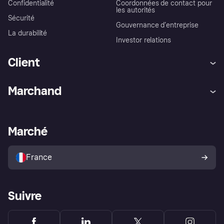
Confidentialité
Coordonnées de contact pour
les autorités
Sécurité
Gouvernance d’entreprise
La durabilité
Investor relations
Client
Aide
Réclamations
Marchand
Login
Protection contre la fraude
Support Marchand
Portail développeurs
L'appli shopping de Klarna
Paramètres de confidentialité
Portail Marchand
Statut opérationnel
Marché
Explorez les magasins
Votre droit de rétractation
Vendre avec Klarna
Plateformes et partenaires
Politique de protection de
l’acheteur Klarna
France
Suivre