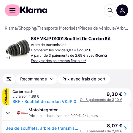
Acheter avec Klarna
Espace entreprises
Klarna
/
Shopping
/
Transports Motorisés
/
Pièces de véhicule
/
Arbres de transmission
SKF VKJP 01001 Soufflet De Cardan Kit
Arbre de transmission
Comparez les prix de
8,07 €
à
27,02 €
À partir de 3 paiements de 2,69 € avec
+
1
Essayez des paiements flexibles*
Recommandé
Prix avec frais de port
SPONSORISÉ
Carter-cash
9,30 €
Livraison 4,99 €
Ou 3 paiements de 3,10 €
SKF - Soufflet de cardan VKJP 01001 - Réf. 133VKJP01001
Motointegrator
·
Prix le plus bas
Livraison 9,99 €
,
2-4 jours
8,07 €
Jeu de soufflets, arbre de transmission SKF VKJP 01001
Ou 3 paiements de 2,69 €