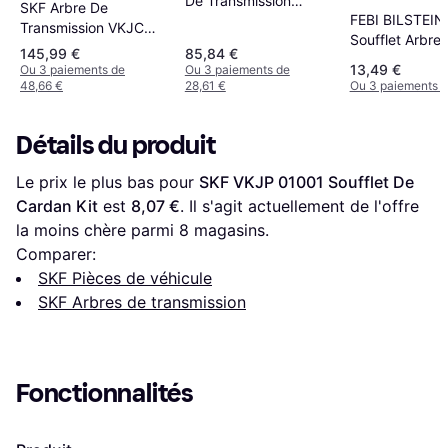
De Transmission
SKF Arbre De
FEBI BILSTEIN 
Cardan 62 Citroín: C4
Transmission VKJC
Soufflet Arbre
I 3/5 Portes
5851
145,99 €
85,84 €
Commande 27
13,49 €
Ou 3 paiements de
Ou 3 paiements de
48,66 €
28,61 €
Ou 3 paiements d
Détails du produit
Le prix le plus bas pour 
SKF VKJP 01001 Soufflet De 
Cardan Kit
 est 
8,07 €
. Il s'agit actuellement de l'offre 
la moins chère parmi 
8
 magasins.
Comparer:
SKF Pièces de véhicule
SKF Arbres de transmission
Fonctionnalités