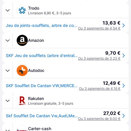
Trodo
Livraison 6,90 €
,
3-5 jours
13,63 €
Jeu de joints-soufflets, arbre de commande SKF VKJP 01001
Ou 3 paiements de 4,54 €
Amazon
9,70 €
SKF Jeu de soufflets (arbre d'entraînement) VKJP01001
Ou 3 paiements de 3,23 €
Autodoc
12,49 €
SKF Soufflet De Cardan VW,MERCEDES-BENZ,OPEL VKJP 01001 VKJML01001,VKJML01002,VKN400 Kit Soufflet De Cardan,Jeu de joints-soufflets, arbre de commande
Ou 3 paiements de 4,16 €
Rakuten
Livraison gratuite
,
3-5 jours
27,02 €
Skf Soufflet De Cardan Vw,Audi,Mercedes-Benz Vkjp 01001 Kit Soufflet De Cardan,Jeu De Joints-Soufflets, Arbre De Commande
Ou 3 paiements de 9,00 €
Carter-cash