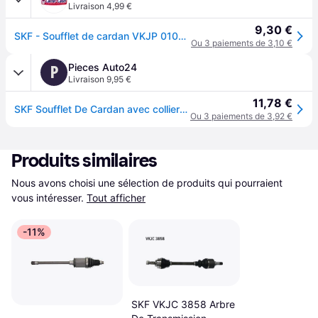
Livraison 4,99 €
9,30 €
SKF - Soufflet de cardan VKJP 01001 - Réf. 133VKJP01001
Ou 3 paiements de 3,10 €
Pieces Auto24
P
Livraison 9,95 €
11,78 €
SKF Soufflet De Cardan avec colliers VKJP 01001 Kit Soufflet De Cardan,Jeu de joints-soufflets, arbre de commande VW,AUDI,MERCEDES-BENZ
Ou 3 paiements de 3,92 €
Produits similaires
Nous avons choisi une sélection de produits qui pourraient 
vous intéresser.
Tout afficher
-11%
SKF VKJC 3858 Arbre