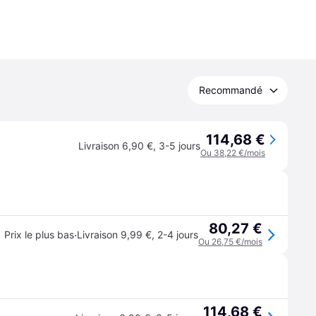
Recommandé
114,68 €
Livraison 6,90 €
,
3-5 jours
Ou 38,22 €/mois
80,27 €
·
Prix le plus bas
Livraison 9,99 €
,
2-4 jours
Ou 26,75 €/mois
114,68 €