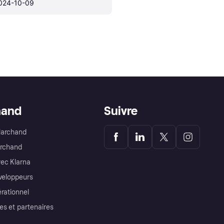
024-10-09
hand
Suivre
Marchand
archand
ec Klarna
éveloppeurs
érationnel
es et partenaires