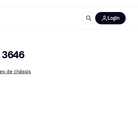
Login
lus d'informations
de bureau
u'est-ce que Klarna?
A 3646
es de châssis
catégories