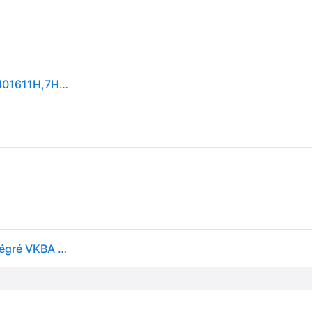
SKF Kit de roulements de roue VW VKBA 3646 7H0401611H,7H0498611,7L0498611 VKN600,VKN601,VKN6021,7H0401611D,7H0401611E
SKF Kit de roulements de roue avec capteur ABS intégré VKBA 3646 Jeu roulement de roue,Roulement de roue VW,Touareg (7LA, 7L6, 7L7)