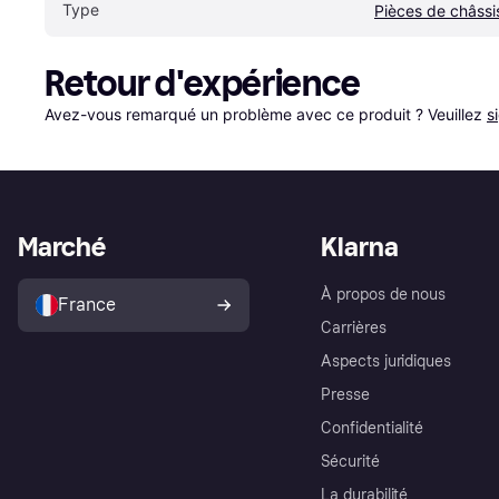
Type
Pièces de châssi
Retour d'expérience
Avez-vous remarqué un problème avec ce produit ? Veuillez 
s
Marché
Klarna
À propos de nous
France
Carrières
Aspects juridiques
Presse
Confidentialité
Sécurité
La durabilité