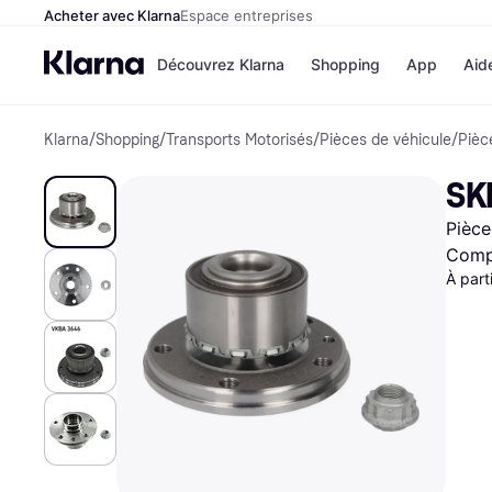
Acheter avec Klarna
Espace entreprises
Découvrez Klarna
Shopping
App
Aid
Klarna
/
Shopping
/
Transports Motorisés
/
Pièces de véhicule
/
Pièc
Options de paiem
Magasins
Toutes les options d
Cdiscoun
SK
paiement
Airbnb
Payer maintenant
Booking.
Pièce
Paiement en 3 fois
Temu
Paiement à 30 jours
JD Sport
Compa
Klarna sur Apple Pa
À part
Voir tous les