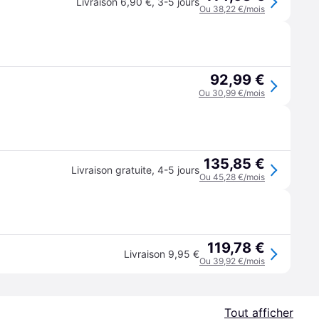
Livraison 6,90 €
,
3-5 jours
Ou 38,22 €/mois
92,99 €
Ou 30,99 €/mois
135,85 €
Livraison gratuite
,
4-5 jours
Ou 45,28 €/mois
119,78 €
Livraison 9,95 €
Ou 39,92 €/mois
Tout afficher