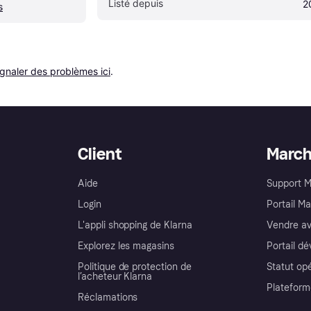
Listé depuis
2
s
ignaler des problèmes ici
.
Client
Marc
Aide
Support 
Login
Portail M
L'appli shopping de Klarna
Vendre av
Explorez les magasins
Portail d
Politique de protection de
Statut op
l’acheteur Klarna
Plateform
Réclamations