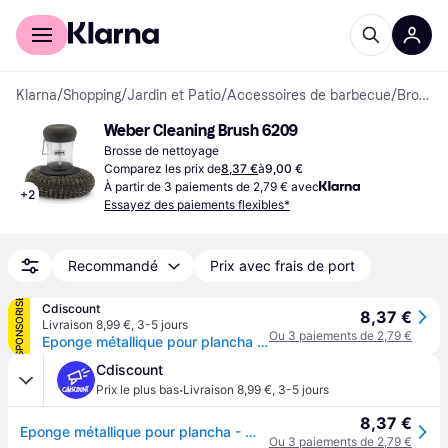
Acheter avec Klarna
Espace entreprises
Klarna
/
Shopping
/
Jardin et Patio
/
Accessoires de barbecue
/
Brosses de nettoyage
Weber Cleaning Brush 6209
Brosse de nettoyage
Comparez les prix de
8,37 €
à
9,00 €
À partir de 3 paiements de 2,79 € avec
+
2
Essayez des paiements flexibles*
Recommandé
Prix avec frais de port
SPONSORISÉ
Cdiscount
8,37 €
Livraison 8,99 €
,
3-5 jours
Ou 3 paiements de 2,79 €
Eponge métallique pour plancha - WEBER - Idéale pour un nettoyage en profondeur - Doseur de savon intégré - Blanc
Cdiscount
·
Prix le plus bas
Livraison 8,99 €
,
3-5 jours
8,37 €
Eponge métallique pour plancha - WEBER - Idéale pour un nettoyage en profondeur - Doseur de savon intégré - Blanc
Ou 3 paiements de 2,79 €