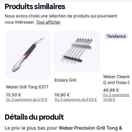
Produits similaires
Nous avons choisi une sélection de produits qui pourraient 
vous intéresser.
Tout afficher
Tendance
Weber Cleaning
Enders Grill
Q and Pulse Gri
Weber Grill Tong 6317
18286
49,99 €
15,50 €
19,90 €
Ou 3 paiements 
Ou 3 paiements de 5,16 €
Ou 3 paiements de 6,63 €
16,66 €
Détails du produit
Le prix le plus bas pour 
Weber Precision Grill Tong & 