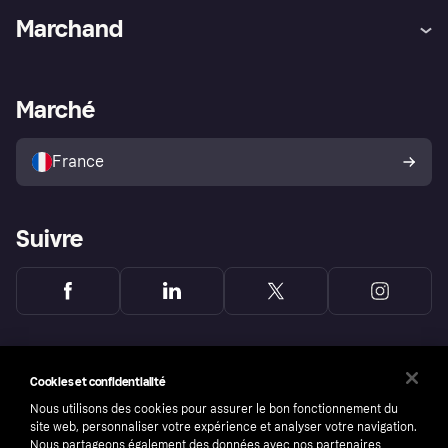
Aide
Réclamations
Marchand
Login
Protection contre la fraude
Support Marchand
Portail développeurs
L'appli shopping de Klarna
Paramètres de confidentialité
Portail Marchand
Statut opérationnel
Marché
Explorez les magasins
Votre droit de rétractation
Vendre avec Klarna
Plateformes et partenaires
Politique de protection de
l’acheteur Klarna
France
Suivre
Cookies et confidentialité
Nous utilisons des cookies pour assurer le bon fonctionnement du
site web, personnaliser votre expérience et analyser votre navigation.
Nous partageons également des données avec nos partenaires