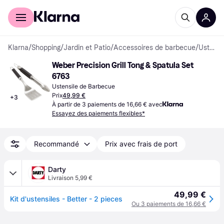
Acheter avec Klarna
Espace entreprises
Klarna
/
Shopping
/
Jardin et Patio
/
Accessoires de barbecue
/
Ustensiles de Barbecue
Weber Precision Grill Tong & Spatula Set 
6763
Ustensile de Barbecue
Prix
49,99 €
+
3
À partir de 3 paiements de 16,66 € avec
Essayez des paiements flexibles*
Recommandé
Prix avec frais de port
Darty
Livraison 5,99 €
49,99 €
Kit d'ustensiles - Better - 2 pieces
Ou 3 paiements de 16,66 €