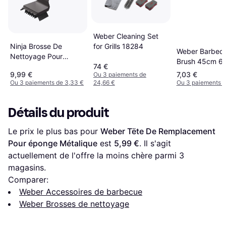
Weber Cleaning Set
Ninja Brosse De
for Grills 18284
Weber Barbec
Nettoyage Pour
Brush 45cm 6
74 €
Barbecues Électriques
9,99 €
7,03 €
Ou 3 paiements de
Woodfire
Ou 3 paiements de 3,33 €
24,66 €
Ou 3 paiements d
Détails du produit
Le prix le plus bas pour 
Weber Tëte De Remplacement 
Pour éponge Métalique
 est 
5,99 €
. Il s'agit 
actuellement de l'offre la moins chère parmi 
3
magasins.
Comparer:
Weber Accessoires de barbecue
Weber Brosses de nettoyage