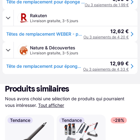
Tête de remplacement pour éponge métalique
Ou 3 paiements de 1,99 €
Rakuten
Livraison gratuite
,
3-5 jours
12,62 €
Têtes de remplacement WEBER - pour éponge métallique - 2pcs
Ou 3 paiements de 4,20 €
Nature & Découvertes
Livraison gratuite
,
3-5 jours
12,99 €
Tête de remplacement pour éponge métallique weber
Ou 3 paiements de 4,33 €
Produits similaires
Nous avons choisi une sélection de produits qui pourraient 
vous intéresser.
Tout afficher
Tendance
Tendance
-28%