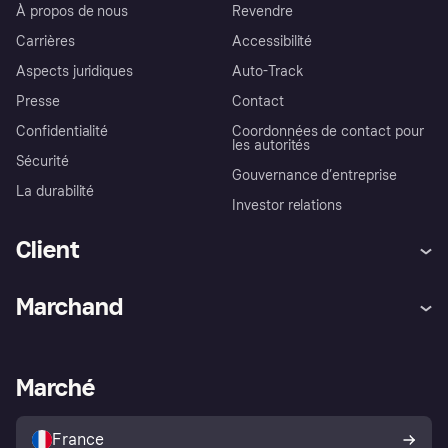
À propos de nous
Revendre
Carrières
Accessibilité
Aspects juridiques
Auto-Track
Presse
Contact
Confidentialité
Coordonnées de contact pour
les autorités
Sécurité
Gouvernance d’entreprise
La durabilité
Investor relations
Client
Aide
Réclamations
Marchand
Login
Protection contre la fraude
Support Marchand
Portail développeurs
L'appli shopping de Klarna
Paramètres de confidentialité
Portail Marchand
Statut opérationnel
Marché
Explorez les magasins
Votre droit de rétractation
Vendre avec Klarna
Plateformes et partenaires
Politique de protection de
l’acheteur Klarna
France