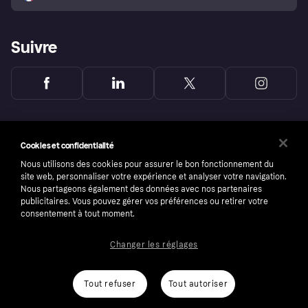
Suivre
Cookies et confidentialité
Nous utilisons des cookies pour assurer le bon fonctionnement du
site web, personnaliser votre expérience et analyser votre navigation.
Nous partageons également des données avec nos partenaires
publicitaires. Vous pouvez gérer vos préférences ou retirer votre
consentement à tout moment.
Changer les réglages
Copyright © 2005-2026 Klarna Bank AB (publ). Headquarters: Stockholm, Sweden. All
rights reserved. Klarna Bank AB (publ). Sveavägen 46, 111 34 Stockholm. Organization
number: 556737-0431
Tout refuser
Tout autoriser
Conditions
Cookies
Klarna.com