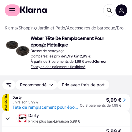
Acheter avec Klarna
Espace entreprises
Klarna
/
Shopping
/
Jardin et Patio
/
Accessoires de barbecue
/
Brosses de nettoyage
Weber Tëte De Remplacement Pour 
éponge Métalique
Brosse de nettoyage
Comparez les prix de
5,99 €
à
12,99 €
À partir de 3 paiements de 1,99 € avec
Essayez des paiements flexibles*
Recommandé
Prix avec frais de port
SPONSORISÉ
Darty
5,99 €
Livraison 5,99 €
Ou 3 paiements de 1,99 €
Tête de remplacement pour éponge métalique
Darty
·
Prix le plus bas
Livraison 5,99 €
5,99 €