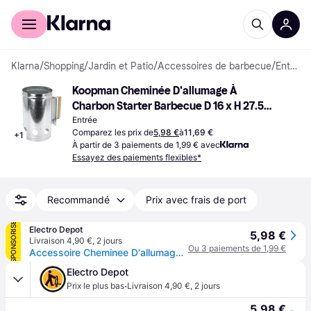
Acheter avec Klarna
Espace entreprises
Klarna
/
Shopping
/
Jardin et Patio
/
Accessoires de barbecue
/
Entrées
Koopman Cheminée D'allumage À 
Charbon Starter Barbecue D 16 x H 27.5 
cm Argenté
Entrée
Comparez les prix de
5,98 €
à
11,69 €
+
1
À partir de 3 paiements de 1,99 € avec
Essayez des paiements flexibles*
Recommandé
Prix avec frais de port
SPONSORISÉ
Electro Depot
5,98 €
Livraison 4,90 €
,
2 jours
Ou 3 paiements de 1,99 €
Accessoire Cheminee D'allumage Pour Barbecue
Electro Depot
·
Prix le plus bas
Livraison 4,90 €
,
2 jours
5,98 €