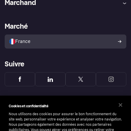
Marchand
Login
Protection contre la fraude
Support Marchand
Portail développeurs
L'appli shopping de Klarna
Paramètres de confidentialité
Portail Marchand
Statut opérationnel
Marché
Explorez les magasins
Votre droit de rétractation
Vendre avec Klarna
Plateformes et partenaires
Politique de protection de
l’acheteur Klarna
France
Suivre
Cookies et confidentialité
Nous utilisons des cookies pour assurer le bon fonctionnement du
site web, personnaliser votre expérience et analyser votre navigation.
Nous partageons également des données avec nos partenaires
publicitaires. Vous pouvez gérer vos préférences ou retirer votre