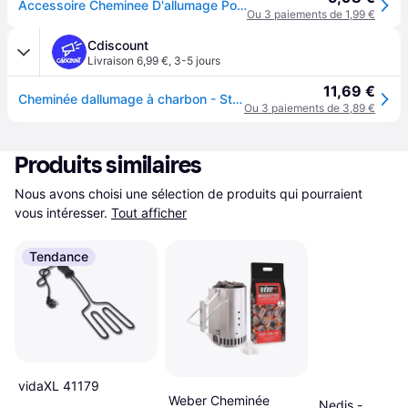
Accessoire Cheminee D'allumage Pour Barbecue
Ou 3 paiements de 1,99 €
Cdiscount
Livraison 6,99 €
,
3-5 jours
11,69 €
Cheminée dallumage à charbon - Starter barbecue D 16 x H 27.5 cm - Gris
Ou 3 paiements de 3,89 €
Produits similaires
Nous avons choisi une sélection de produits qui pourraient 
vous intéresser.
Tout afficher
Tendance
vidaXL 41179
Weber Cheminée
Nedis -