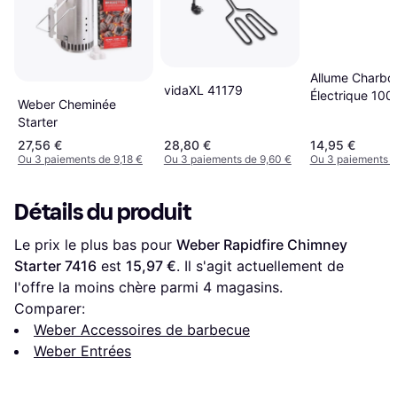
Allume Charbo
vidaXL 41179
Électrique 10
Weber Cheminée
Grille
Starter
27,56 €
28,80 €
14,95 €
Ou 3 paiements de 9,18 €
Ou 3 paiements de 9,60 €
Ou 3 paiements d
Détails du produit
Le prix le plus bas pour 
Weber Rapidfire Chimney 
Starter 7416
 est 
15,97 €
. Il s'agit actuellement de 
l'offre la moins chère parmi 
4
 magasins.
Comparer:
Weber Accessoires de barbecue
Weber Entrées