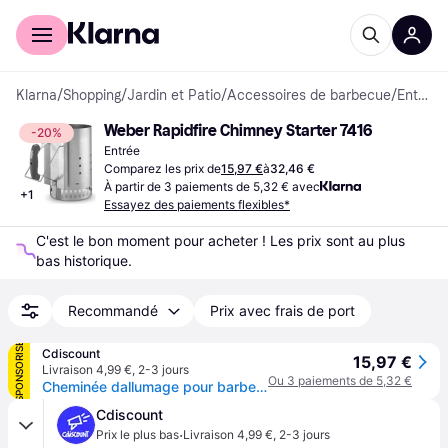
Acheter avec Klarna
Espace entreprises
Klarna
/
Shopping
/
Jardin et Patio
/
Accessoires de barbecue
/
Entrées
Weber Rapidfire Chimney Starter 7416
-20%
Entrée
Comparez les prix de
15,97 €
à
32,46 €
À partir de 3 paiements de 5,32 € avec
+
1
Essayez des paiements flexibles*
C'est le bon moment pour acheter ! Les prix sont au plus 
bas historique.
Recommandé
Prix avec frais de port
SPONSORISÉ
Cdiscount
15,97 €
Livraison 4,99 €
,
2-3 jours
Ou 3 paiements de 5,32 €
Cheminée dallumage pour barbecue à charbon - WEBER - Rapidfire - Poids 218 kg - Dimensions 32x19x305 cm - Gris
Cdiscount
·
Prix le plus bas
Livraison 4,99 €
,
2-3 jours