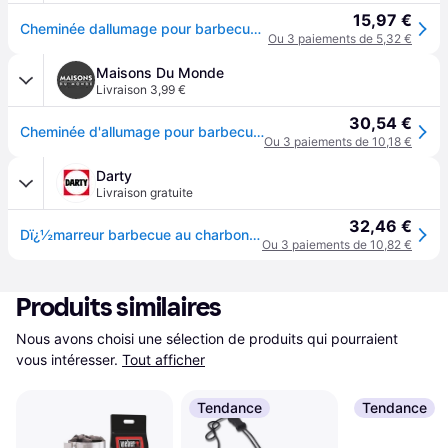
15,97 €
Cheminée dallumage pour barbecue à charbon - WEBER - Rapidfire - Poids 218 kg - Dimensions 32x19x305 cm - Gris
Ou 3 paiements de 5,32 €
Maisons Du Monde
Livraison 3,99 €
30,54 €
Cheminée d'allumage pour barbecues à charbon
Ou 3 paiements de 10,18 €
Darty
Livraison gratuite
32,46 €
Dï¿½marreur barbecue au charbon Rapidfire 2,18 kg allumage naturel
Ou 3 paiements de 10,82 €
Produits similaires
Nous avons choisi une sélection de produits qui pourraient 
vous intéresser.
Tout afficher
Tendance
Tendance