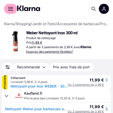
Acheter avec Klarna
Espace entreprises
Klarna
/
Shopping
/
Jardin et Patio
/
Accessoires de barbecue
/
Produits de nettoyage
Weber Nettoyant Inox 300 ml
Produit de nettoyage
Prix
11,99 €
À partir de 3 paiements de 3,99 € avec
Essayez des paiements flexibles*
Recommandé
Prix avec frais de port
SPONSORISÉ
Cdiscount
11,99 €
Livraison 5,99 €
,
2-4 jours
Ou 3 paiements de 3,99 €
Nettoyant pour inox WEBER - 300 ml - Idéal pour nettoyer faire briller et protéger votre barbecue - Blanc
Kaufland.fr
·
Prix le plus bas
Livraison 15,20 €
,
3-5 jours
11,99 €
Nettoyant Weber pour barbecues en acier inoxydable, 300 ml
Ou 3 paiements de 3,99 €