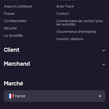
Aspects juridiques
Auto-Track
Presse
Contact
Confidentialité
Coordonnées de contact pour
les autorités
Sécurité
Gouvernance d’entreprise
La durabilité
Investor relations
Client
Aide
Réclamations
Marchand
Login
Protection contre la fraude
Support Marchand
Portail développeurs
L'appli shopping de Klarna
Paramètres de confidentialité
Portail Marchand
Statut opérationnel
Marché
Explorez les magasins
Votre droit de rétractation
Vendre avec Klarna
Plateformes et partenaires
Politique de protection de
l’acheteur Klarna
France