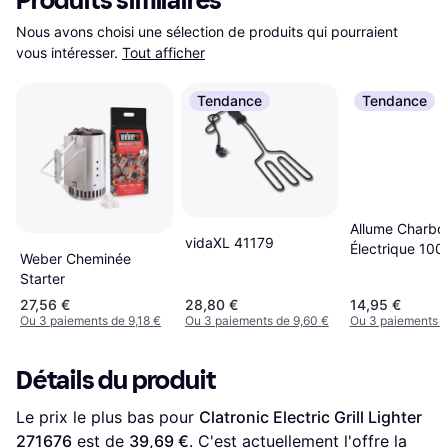
Produits similaires
Nous avons choisi une sélection de produits qui pourraient 
vous intéresser.
Tout afficher
Tendance
Tendance
Allume Charbo
vidaXL 41179
Électrique 10
Weber Cheminée
Grille
Starter
27,56 €
28,80 €
14,95 €
Ou 3 paiements de 9,18 €
Ou 3 paiements de 9,60 €
Ou 3 paiements d
Détails du produit
Le prix le plus bas pour 
Clatronic Electric Grill Lighter 
271676
 est de 
39,69 €
. C'est actuellement l'offre la 