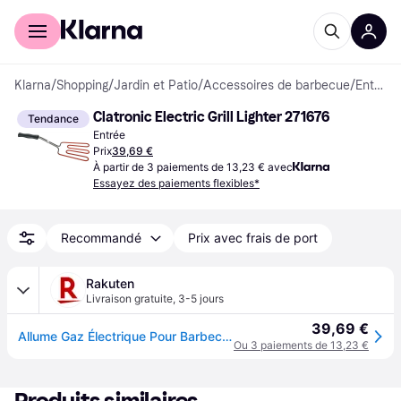
Acheter avec Klarna
Espace entreprises
Klarna
/
Shopping
/
Jardin et Patio
/
Accessoires de barbecue
/
Entrées
Clatronic Electric Grill Lighter 271676
Tendance
Entrée
Prix
39,69 €
À partir de 3 paiements de 13,23 € avec
Essayez des paiements flexibles*
Recommandé
Prix avec frais de port
Rakuten
Livraison gratuite
,
3-5 jours
39,69 €
Allume Gaz Électrique Pour Barbecue Clatronic Ega 3404 Noir
Ou 3 paiements de 13,23 €