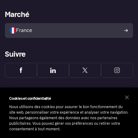
Support Marchand
Portail développeurs
L'appli shopping de Klarna
Paramètres de confidentialité
Portail Marchand
Statut opérationnel
Marché
Explorez les magasins
Votre droit de rétractation
Vendre avec Klarna
Plateformes et partenaires
Politique de protection de
l’acheteur Klarna
France
Suivre
Cookies et confidentialité
Nous utilisons des cookies pour assurer le bon fonctionnement du
site web, personnaliser votre expérience et analyser votre navigation.
Nous partageons également des données avec nos partenaires
publicitaires. Vous pouvez gérer vos préférences ou retirer votre
consentement à tout moment.