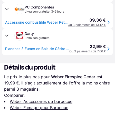
PC Componentes
Livraison gratuite
,
3-5 jours
39,36 €
Accessoire combustible Weber Petit Paquet de Cèdre pour Fumage Bois Marron
Ou 3 paiements de 13,12 €
Darty
Livraison gratuite
22,99 €
Planches à Fumer en Bois de Cèdre pour tous barbecues x2
Ou 3 paiements de 7,66 €
Détails du produit
Le prix le plus bas pour 
Weber Firespice Cedar
 est 
19,99 €
. Il s'agit actuellement de l'offre la moins chère 
parmi 
3
 magasins.
Comparer:
Weber Accessoires de barbecue
Weber Fumage pour Barbecue