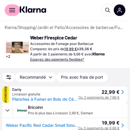
Acheter avec Klarna
Espace entreprises
Klarna
/
Shopping
/
Jardin et Patio
/
Accessoires de barbecue
/
Fumage pour Barbecue
Weber Firespice Cedar
Accessoires de Fumage pour Barbecue
Comparez les prix de
19,99 €
à
39,36 €
À partir de 3 paiements de 6,66 € avec
+
2
Essayez des paiements flexibles*
Recommandé
Prix avec frais de port
SPONSORISÉ
Darty
22,99 €
Livraison gratuite
Ou 3 paiements de 7,66 €
Planches à Fumer en Bois de Cèdre pour tous barbecues x2
Bricoinn
·
Prix le plus bas
Livraison 2,99 €
,
Demain
19,99 €
Weber Pacific Red Cedar Small Smoking Table 2 Units Clair
Ou 3 paiements de 6,66 €