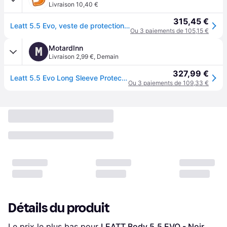
Livraison 10,40 €
315,45 €
Leatt 5.5 Evo, veste de protection Niveau-1/2 , couleur: Noir/Rouge , taille: S
Ou 3 paiements de 105,15 €
MotardInn
M
Livraison 2,99 €
,
Demain
327,99 €
Leatt 5.5 Evo Long Sleeve Protective Jacket Noir M
Ou 3 paiements de 109,33 €
Détails du produit
Le prix le plus bas pour 
LEATT Body 5.5 EVO - Noir 