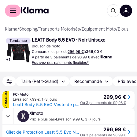
Acheter avec Klarna
Espace entreprises
Klarna
/
Shopping
/
Transports Motorisés
/
Équipement Moto
/
Blousons de moto
LEATT Body 5.5 EVO - Noir Unisexe
Tendance
Blouson de moto
Comparez les prix de
296,99 €
à
366,00 €
À partir de 3 paiements de 98,99 € avec
+
1
Essayez des paiements flexibles*
Taille (Petit-Grand)
Recommandé
Prix avec
SPONSORISÉ
FC-Moto
299,96 €
Livraison 7,99 €
,
1-3 jours
Ou 3 paiements de 99,98 €
Leatt Body 5.5 EVO Veste de protection
Xlmoto
X
·
Prix le plus bas
Livraison 9,99 €
,
3-7 jours
296,99 €
Gilet de Protection Leatt 5.5 Evo Noir NoirS
Ou 3 paiements de 98,99 €