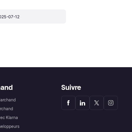
025-07-12
hand
Suivre
Marchand
archand
ec Klarna
éveloppeurs