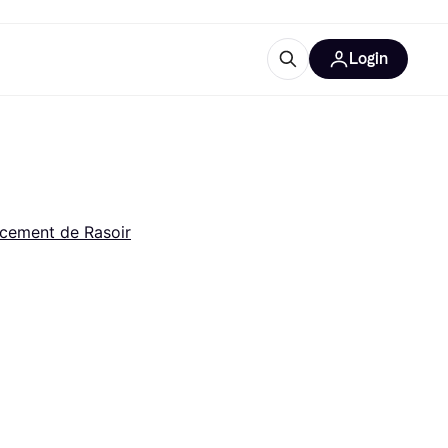
Login
lus d'informations
de bureau
u'est-ce que Klarna?
cement de Rasoir
catégories