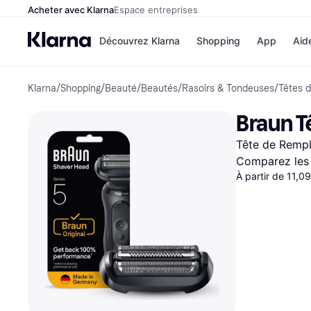
Acheter avec Klarna
Espace entreprises
Découvrez Klarna
Shopping
App
Aid
Klarna
/
Shopping
/
Beauté
/
Beautés
/
Rasoirs & Tondeuses
/
Têtes 
Options de paiem
Magasins
Toutes les options d
Cdiscoun
Braun T
paiement
Airbnb
Payer maintenant
Booking.
Tête de Remp
Paiement en 3 fois
Temu
Paiement à 30 jours
JD Sport
Comparez les 
Klarna sur Apple Pa
À partir de 11,0
Voir tous les