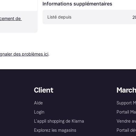
Informations supplémentaires
Listé depuis
2
cement de 
ignaler des problèmes ici
.
Client
Marc
Aide
Support 
Login
Portail M
L'appli shopping de Klarna
Vendre av
Explorez les magasins
Portail d