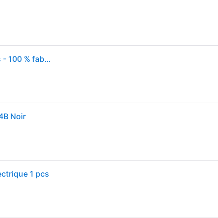
Tête de rasoir BRAUN Series 5 & 6 - 3 lames flexibles - 100 % fabriqué en Allemagne
4B Noir
ectrique 1 pcs