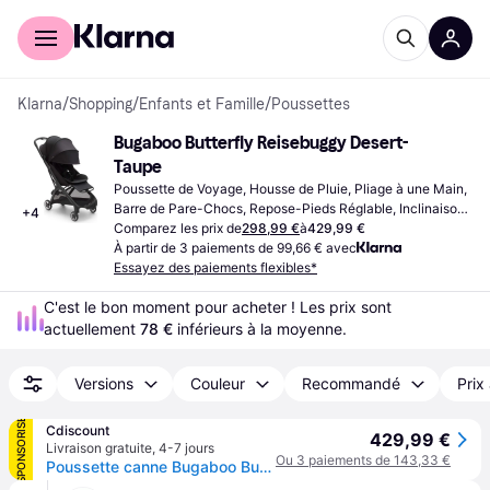
Acheter avec Klarna
Espace entreprises
Klarna
/
Shopping
/
Enfants et Famille
/
Poussettes
Bugaboo Butterfly Reisebuggy Desert-
Taupe
Poussette de Voyage, Housse de Pluie, Pliage à une Main, 
Barre de Pare-Chocs, Repose-Pieds Réglable, Inclinaison 
+
4
Complète, Panier de Rangement, Auvent Extensible, 
Comparez les prix de
298,99 €
à
429,99 €
Bandoulière, Approuvé Bagage Cabine, Noir
À partir de 3 paiements de 99,66 € avec
Essayez des paiements flexibles*
C'est le bon moment pour acheter ! Les prix sont 
actuellement 
78 €
 inférieurs à la moyenne.
Versions
Couleur
Recommandé
Prix
SPONSORISÉ
Cdiscount
429,99 €
Livraison gratuite
,
4-7 jours
Ou 3 paiements de 143,33 €
Poussette canne Bugaboo Butterfly Nuit - pliage en 1 seconde - habillage pluie inclus - Noir