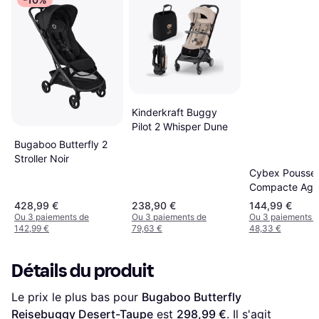
Kinderkraft Buggy
Pilot 2 Whisper Dune
Bugaboo Butterfly 2
Stroller Noir
Cybex Pousset
Compacte Agi
Black
428,99 €
238,90 €
144,99 €
Ou 3 paiements de
Ou 3 paiements de
Ou 3 paiements 
142,99 €
79,63 €
48,33 €
Détails du produit
Le prix le plus bas pour 
Bugaboo Butterfly 
Reisebuggy Desert-Taupe
 est 
298,99 €
. Il s'agit 