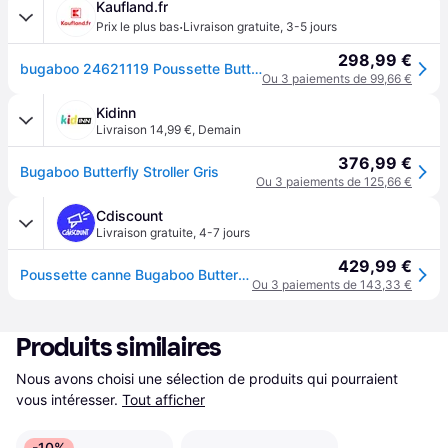
Kaufland.fr
·
Prix le plus bas
Livraison gratuite
,
3-5 jours
298,99 €
bugaboo 24621119 Poussette Butterfly complete Noir
Ou 3 paiements de 99,66 €
Kidinn
Livraison 14,99 €
,
Demain
376,99 €
Bugaboo Butterfly Stroller Gris
Ou 3 paiements de 125,66 €
Cdiscount
Livraison gratuite
,
4-7 jours
429,99 €
Poussette canne Bugaboo Butterfly Nuit - pliage en 1 seconde - habillage pluie inclus - Noir
Ou 3 paiements de 143,33 €
Produits similaires
Nous avons choisi une sélection de produits qui pourraient 
vous intéresser.
Tout afficher
-10%