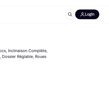
Login
lus d'informations
de bureau
u'est-ce que Klarna?
cs, Inclinaison Complète, 
 Dossier Réglable, Roues 
catégories