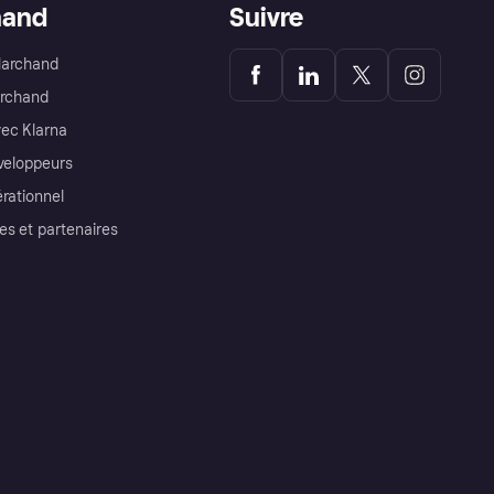
hand
Suivre
Marchand
archand
ec Klarna
éveloppeurs
érationnel
es et partenaires