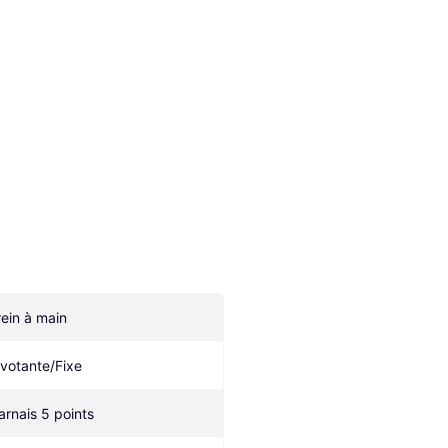
rein à main
ivotante/Fixe
arnais 5 points