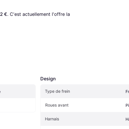
2 €
. C'est actuellement l'offre la 
Design
Type de frein
e
F
Roues avant
P
Harnais
H