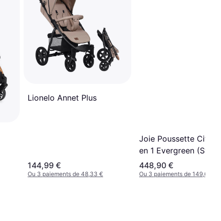
Lionelo Annet Plus
Joie Poussette Citadi
en 1 Evergreen (Syst
de Voyage)
144,99 €
448,90 €
Ou 3 paiements de 48,33 €
Ou 3 paiements de 149,63 €