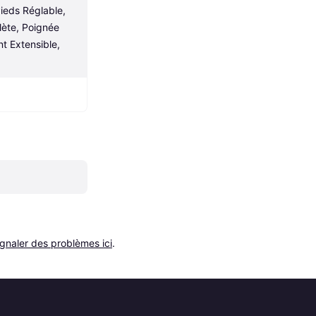
eds Réglable, 
ète, Poignée 
t Extensible, 
ignaler des problèmes ici
.