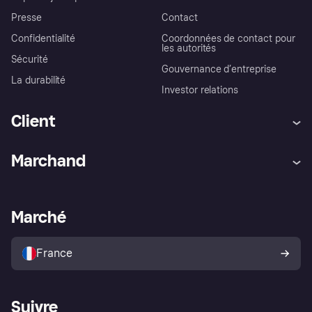
Presse
Contact
Confidentialité
Coordonnées de contact pour
les autorités
Sécurité
Gouvernance d’entreprise
La durabilité
Investor relations
Client
Aide
Réclamations
Marchand
Login
Protection contre la fraude
Support Marchand
Portail développeurs
L'appli shopping de Klarna
Paramètres de confidentialité
Portail Marchand
Statut opérationnel
Marché
Explorez les magasins
Votre droit de rétractation
Vendre avec Klarna
Plateformes et partenaires
Politique de protection de
l’acheteur Klarna
France
Suivre