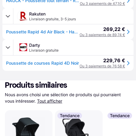
HAUCK - Poussette tout terrain - RAPID 4D - Pliage à 1 main - 4 roues - Noir
Ou 3 paiements de 47,10 €
Rakuten
Livraison gratuite
,
3-5 jours
269,22 €
Poussette Rapid 4d Air Black - Hauck
Ou 3 paiements de 89,74 €
Darty
Livraison gratuite
229,76 €
Poussette de courses Rapid 4D Noir
Ou 3 paiements de 76,58 €
Produits similaires
Nous avons choisi une sélection de produits qui pourraient 
vous intéresser.
Tout afficher
Tendance
Tendance