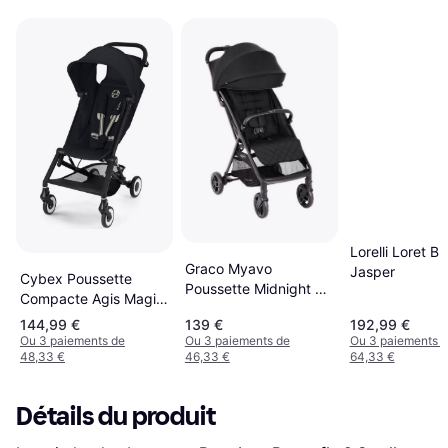
Lorelli Loret Bl
Graco Myavo
Jasper
Cybex Poussette
Poussette Midnight De
Compacte Agis Magic
Voyage Légère
Black
144,99 €
139 €
192,99 €
Ou 3 paiements de
Ou 3 paiements de
Ou 3 paiements 
48,33 €
46,33 €
64,33 €
Détails du produit