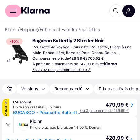
Acheter avec Klarna
Espace entreprises
Klarna
/
Shopping
/
Enfants et Famille
/
Poussettes
Bugaboo Butterfly 2 Stroller Noir
-10%
Poussette de Voyage, Poussette, Poussette, Pliage à une 
Main, Bandoulière, Barre de Pare-Chocs, Roues 
Détachables, Panier de Rangement, Dossier Réglable, 
Comparez les prix de
428,99 €
à
705,62 €
+
1
Approuvé Bagage Cabine, Housse de Pluie, Inclinaison 
À partir de 3 paiements de 142,99 € avec
Complète, Sac de Voyage, Auvent Extensible, Siège 
Essayez des paiements flexibles*
Ergonomique, Repose-Pieds Réglable, Poignée Réglable, 
Noir
Versions
Recommandé
Prix avec frais de p
SPONSORISÉ
Cdiscount
479,99 €
Livraison gratuite
,
3-5 jours
Ou 3 paiements de 159,99 €
BUGABOO - Poussette Butterfly 2 Noir
Kidinn
·
Prix le plus bas
Livraison 14,99 €
,
Demain
428,99 €