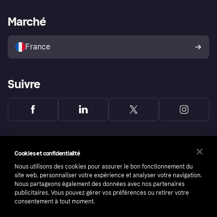
Support Marchand
Portail développeurs
L'appli shopping de Klarna
Paramètres de confidentialité
Portail Marchand
Statut opérationnel
Marché
Explorez les magasins
Votre droit de rétractation
Vendre avec Klarna
Plateformes et partenaires
Politique de protection de
l’acheteur Klarna
France
Suivre
Cookies et confidentialité
Nous utilisons des cookies pour assurer le bon fonctionnement du
site web, personnaliser votre expérience et analyser votre navigation.
Nous partageons également des données avec nos partenaires
publicitaires. Vous pouvez gérer vos préférences ou retirer votre
consentement à tout moment.