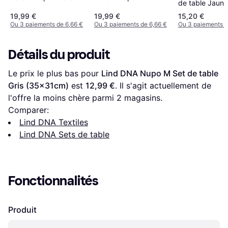
de table Jaune,
Set de table Gris
Anthracite Set de
Marron, Beige, 
19,99 €
19,99 €
15,20 €
(45x35cm)
table Gris (45x35cm)
Vert, Bleu, Ros
Ou 3 paiements de 6,66 €
Ou 3 paiements de 6,66 €
Ou 3 paiements d
Rouge (44x37
Détails du produit
Le prix le plus bas pour 
Lind DNA Nupo M Set de table 
Gris (35x31cm)
 est 
12,99 €
. Il s'agit actuellement de 
l'offre la moins chère parmi 
2
 magasins.
Comparer:
Lind DNA Textiles
Lind DNA Sets de table
Fonctionnalités
Produit