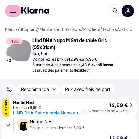
Acheter avec Klarna
Espace entreprises
Klarna
/
Shopping
/
Maisons et Intérieurs
/
Mobiliers
/
Textiles
/
Sets de table
Lind DNA Nupo M Set de table Gris 
-13%
(35x31cm)
Cuir, Uni
Comparez les prix de
12,99 €
à
15,95 €
+
2
À partir de 3 paiements de 4,33 € avec
Essayez des paiements flexibles*
Recommandé
Prix avec frais de port
SPONSORISÉ
Nordic Nest
12,99 €
Livraison 6,90 €
Ou 3 paiements de 4,33 €
LIND DNA Set de table Nupo curve M Gris clair
Nordic Nest
·
Prix le plus bas
Livraison 6,90 €
12,99 €