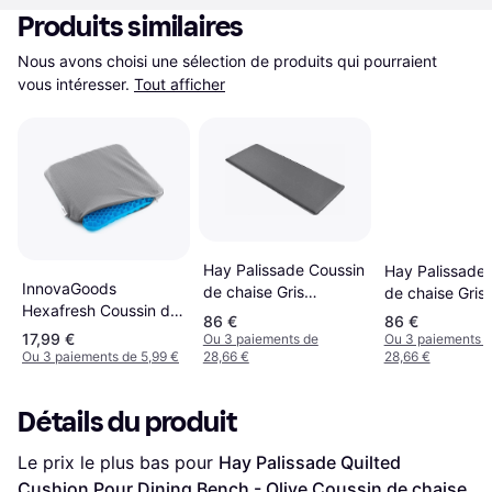
Produits similaires
Nous avons choisi une sélection de produits qui pourraient 
vous intéresser.
Tout afficher
Hay Palissade Coussin
Hay Palissade 
InnovaGoods
de chaise Gris
de chaise Gris
Hexafresh Coussin de
(107.5x43.5cm)
(107.5x43.5cm
86 €
86 €
chaise Gris (39x37cm)
17,99 €
Ou 3 paiements de
Ou 3 paiements 
Ou 3 paiements de 5,99 €
28,66 €
28,66 €
Détails du produit
Le prix le plus bas pour 
Hay Palissade Quilted 
Cushion Pour Dining Bench - Olive Coussin de chaise 