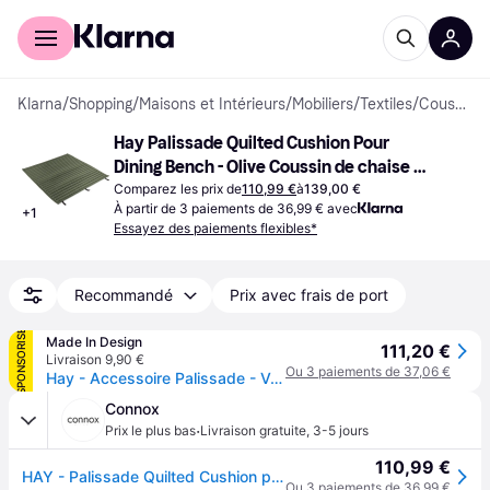
Acheter avec Klarna
Espace entreprises
Klarna
/
Shopping
/
Maisons et Intérieurs
/
Mobiliers
/
Textiles
/
Coussins de chaise
Hay Palissade Quilted Cushion Pour 
Dining Bench - Olive Coussin de chaise 
Vert
Comparez les prix de
110,99 €
à
139,00 €
À partir de 3 paiements de 36,99 € avec
+
1
Essayez des paiements flexibles*
Recommandé
Prix avec frais de port
SPONSORISÉ
Made In Design
111,20 €
Livraison 9,90 €
Ou 3 paiements de 37,06 €
Hay - Accessoire Palissade - Vert - Mousse - Designer Ronan & Erwan Bouroullec
Connox
·
Prix le plus bas
Livraison gratuite
,
3-5 jours
110,99 €
HAY - Palissade Quilted Cushion pour Dining Bench, olive - Vert
Ou 3 paiements de 36,99 €