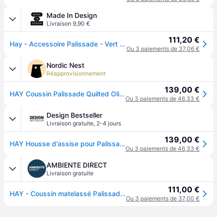
Made In Design
Livraison 9,90 €
111,20 €
Hay - Accessoire Palissade - Vert - Mousse - Designer Ronan & Erwan Bouroullec
Ou 3 paiements de 37,06 €
Nordic Nest
Réapprovisionnement
139,00 €
HAY Coussin Palissade Quilted Olive, till Dining bänk
Ou 3 paiements de 46,33 €
Design Bestseller
Livraison gratuite
,
2-4 jours
139,00 €
HAY Housse d'assise pour Palissade Dining Bench - olive - vert
Ou 3 paiements de 46,33 €
AMBIENTE DIRECT
Livraison gratuite
111,00 €
HAY - Coussin matelassé Palissade 107,5x104,5cm - olivgrün/wasserabweisend/für Palissade Dining Bank
Ou 3 paiements de 37,00 €