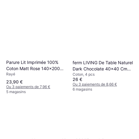
Parure Lit Imprimée 100%
ferm LIVING De Table Naturel
Coton Matt Rose 140x200
Dark Chocolate 40x40 Cm
Rayé
Cm Housse de couette
Coton, 4 pcs
Set of 4 Serviette en Tissu
26 €
Marron, Beige, Naturel
23,90 €
Ou 3 paiements de 8,66 €
Ou 3 paiements de 7,96 €
6 magasins
5 magasins