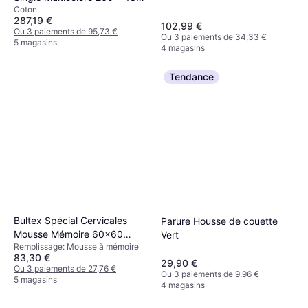
Coton
cm Couvre-lit Naturel,
287,19 €
Marron, Beige (260x)
102,99 €
Ou 3 paiements de 95,73 €
Ou 3 paiements de 34,33 €
5 magasins
4 magasins
Tendance
Bultex Spécial Cervicales
Parure Housse de couette
Mousse Mémoire 60x60
Vert
Remplissage: Mousse à mémoire
Oreiller Ergonomique
83,30 €
29,90 €
Ou 3 paiements de 27,76 €
Ou 3 paiements de 9,96 €
5 magasins
4 magasins