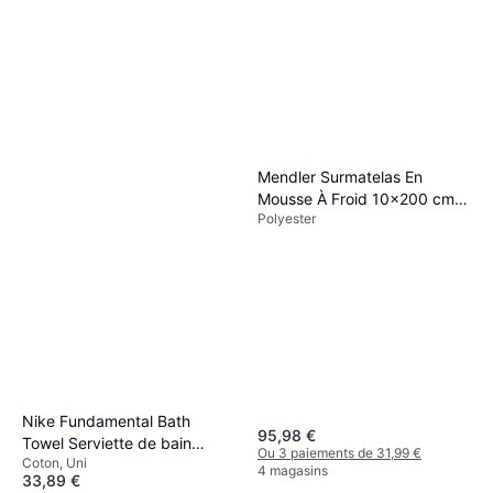
Mendler Surmatelas En
Mousse À Froid 10x200 cm
Polyester
Protège-matelas Blanc
(200x90cm)
Nike Fundamental Bath
95,98 €
Towel Serviette de bain
Ou 3 paiements de 31,99 €
Coton, Uni
Rouge, Noir, Blanc
4 magasins
33,89 €
(120x60cm)