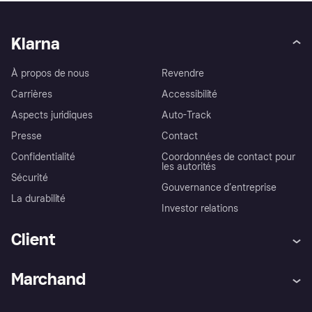
Klarna
À propos de nous
Revendre
Carrières
Accessibilité
Aspects juridiques
Auto-Track
Presse
Contact
Confidentialité
Coordonnées de contact pour
les autorités
Sécurité
Gouvernance d’entreprise
La durabilité
Investor relations
Client
Aide
Réclamations
Marchand
Login
Protection contre la fraude
Support Marchand
Portail développeurs
L'appli shopping de Klarna
Paramètres de confidentialité