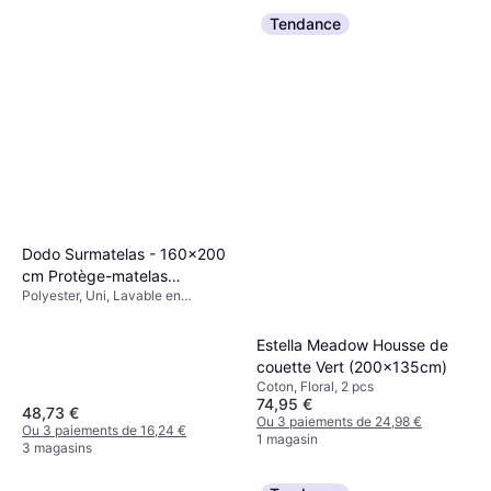
Ou 3 paiements de 11,29 €
Tendance
9+ magasins
Dodo Surmatelas - 160x200
cm Protège-matelas
Polyester, Uni, Lavable en
Multicolore, Blanc
machine
(200x160cm)
Estella Meadow Housse de
couette Vert (200x135cm)
Coton, Floral, 2 pcs
74,95 €
48,73 €
Ou 3 paiements de 24,98 €
Ou 3 paiements de 16,24 €
1 magasin
3 magasins