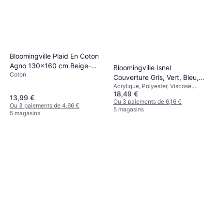
Bloomingville Plaid En Coton
Agno 130x160 cm Beige-
Bloomingville Isnel
Coton
Bleu Couverture Beige, Bleu
Couverture Gris, Vert, Bleu,
Acrylique, Polyester, Viscose,
Multicolore (160x130cm)
18,49 €
Coton
13,99 €
Ou 3 paiements de 6,16 €
Ou 3 paiements de 4,66 €
5 magasins
5 magasins