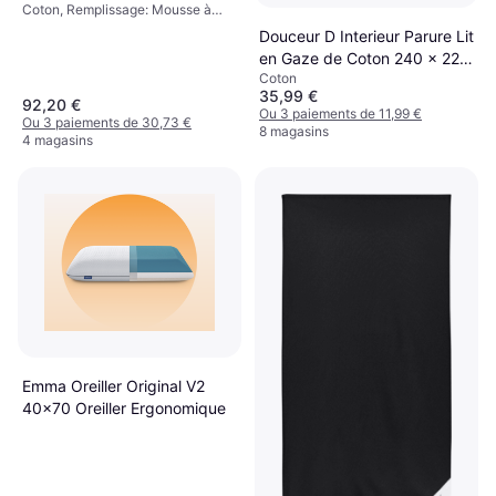
Coton, Remplissage: Mousse à
mémoire
Douceur D Interieur Parure Lit
en Gaze de Coton 240 x 220
Coton
cm Housse de couette Blanc,
35,99 €
Beige (240x220cm)
92,20 €
Ou 3 paiements de 11,99 €
Ou 3 paiements de 30,73 €
8 magasins
4 magasins
Emma Oreiller Original V2
40x70 Oreiller Ergonomique