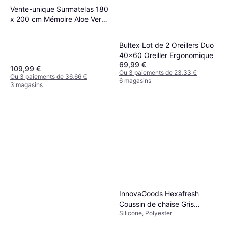
Vente-unique Surmatelas 180
x 200 cm Mémoire Aloe Vera
Protège-matelas Blanc
(200x180cm)
Bultex Lot de 2 Oreillers Duo
40x60 Oreiller Ergonomique
69,99 €
109,99 €
Ou 3 paiements de 23,33 €
Ou 3 paiements de 36,66 €
6 magasins
3 magasins
InnovaGoods Hexafresh
Coussin de chaise Gris
Silicone, Polyester
(39x37cm)