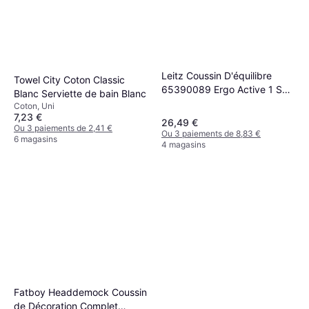
Leitz Coussin D'équilibre
Towel City Coton Classic
65390089 Ergo Active 1 Set
Blanc Serviette de bain Blanc
Coussin de chaise Gris
Coton, Uni
7,23 €
26,49 €
Ou 3 paiements de 2,41 €
Ou 3 paiements de 8,83 €
6 magasins
4 magasins
Fatboy Headdemock Coussin
de Décoration Complet