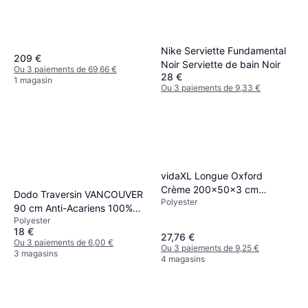
Nike Serviette Fundamental
209 €
Noir Serviette de bain Noir
Ou 3 paiements de 69,66 €
28 €
1 magasin
Ou 3 paiements de 9,33 €
2 magasins
vidaXL Longue Oxford
Crème 200x50x3 cm
Dodo Traversin VANCOUVER
Polyester
Coussin de chaise Beige
90 cm Anti-Acariens 100%
(200x50cm)
Polyester
Polyester Blanc Coussin de
18 €
Décoration Complet Blanc
27,76 €
Ou 3 paiements de 6,00 €
Ou 3 paiements de 9,25 €
3 magasins
4 magasins