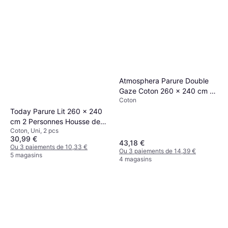
Atmosphera Parure Double
Gaze Coton 260 x 240 cm -
Coton
Vert Housse de couette Vert
Today Parure Lit 260 x 240
(240x)
cm 2 Personnes Housse de
Coton, Uni, 2 pcs
couette Blanc, Chrome, Beige
30,99 €
43,18 €
Ou 3 paiements de 10,33 €
Ou 3 paiements de 14,39 €
5 magasins
4 magasins