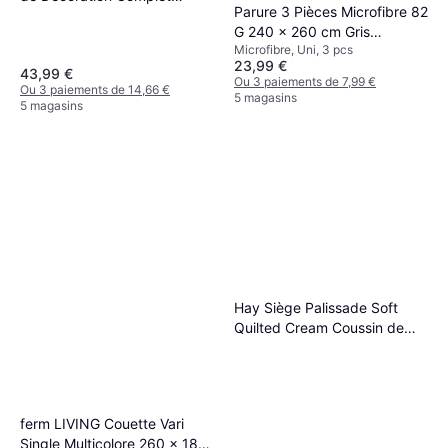
Parure 3 Pièces Microfibre 82
Rouge (71x31cm)
G 240 x 260 cm Gris
Microfibre, Uni, 3 pcs
Anthracite Housse de couette
23,99 €
Gris
43,99 €
Ou 3 paiements de 7,99 €
Ou 3 paiements de 14,66 €
5 magasins
5 magasins
Hay Siège Palissade Soft
Quilted Cream Coussin de
chaise Blanc, Beige
ferm LIVING Couette Vari
Single Multicolore 260 x 180