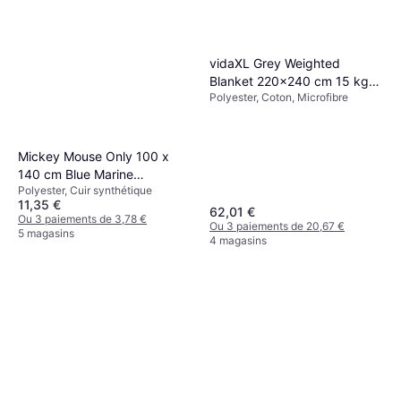
vidaXL Grey Weighted
Blanket 220x240 cm 15 kg
Polyester, Coton, Microfibre
Couverture lestée Gris
Mickey Mouse Only 100 x
140 cm Blue Marine
Polyester, Cuir synthétique
Couverture Multicolore, Bleu
11,35 €
62,01 €
Ou 3 paiements de 3,78 €
Ou 3 paiements de 20,67 €
5 magasins
4 magasins