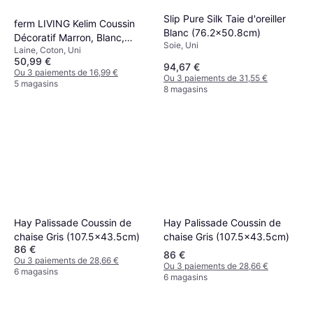
Slip Pure Silk Taie d'oreiller
ferm LIVING Kelim Coussin
Blanc (76.2x50.8cm)
Décoratif Marron, Blanc,
Soie, Uni
Laine, Coton, Uni
Multicolore (50x50cm)
50,99 €
94,67 €
Ou 3 paiements de 16,99 €
Ou 3 paiements de 31,55 €
5 magasins
8 magasins
Hay Palissade Coussin de
Hay Palissade Coussin de
chaise Gris (107.5x43.5cm)
chaise Gris (107.5x43.5cm)
86 €
86 €
Ou 3 paiements de 28,66 €
Ou 3 paiements de 28,66 €
6 magasins
6 magasins