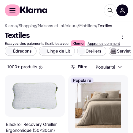
Acheter avec Klarna
Espace entreprises
Klarna
/
Shopping
/
Maisons et Intérieurs
/
Mobiliers
/
Textiles
Textiles
Essayez des paiements flexibles avec
Apprenez comment
Édredons
Linge de Lit
Oreillers
Serviett
1000+ produits
Filtre
Popularité
Populaire
Blackroll Recovery Oreiller
Ergonomique (50x30cm)