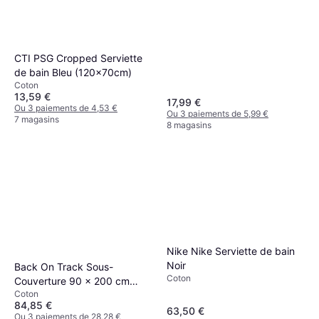
CTI PSG Cropped Serviette
de bain Bleu (120x70cm)
Coton
13,59 €
17,99 €
Ou 3 paiements de 4,53 €
Ou 3 paiements de 5,99 €
7 magasins
8 magasins
Nike Nike Serviette de bain
Noir
Back On Track Sous-
Coton
Couverture 90 x 200 cm
Coton
Blanche Protège-matelas
84,85 €
Blanc
63,50 €
Ou 3 paiements de 28,28 €