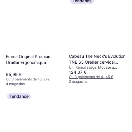
Tendance
Cabeau The Neck's Evolution
Emma Original Premium
TNE S3 Oreiller cervical
Oreiller Ergonomique
Uni Remplissage: Mousse à
Rouge
124,37 €
mémoire
55,99 €
Ou 3 paiements de 41,45 €
Ou 3 paiements de 18,66 €
2 magasins
4 magasins
Tendance