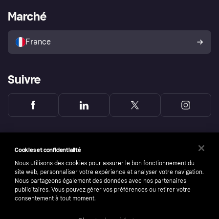
Portail Marchand
Statut opérationnel
Marché
Explorez les magasins
Votre droit de rétractation
Vendre avec Klarna
Plateformes et partenaires
Politique de protection de
l’acheteur Klarna
France
Suivre
Cookies et confidentialité
Nous utilisons des cookies pour assurer le bon fonctionnement du
site web, personnaliser votre expérience et analyser votre navigation.
Nous partageons également des données avec nos partenaires
publicitaires. Vous pouvez gérer vos préférences ou retirer votre
consentement à tout moment.