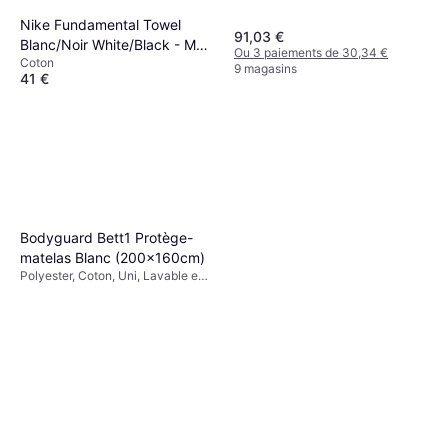
Nike Fundamental Towel
91,03 €
Blanc/Noir White/Black - M
Ou 3 paiements de 30,34 €
Coton
Serviette de bain Blanc
9 magasins
41 €
Ou 3 paiements de 13,66 €
9+ magasins
Bodyguard Bett1 Protège-
matelas Blanc (200x160cm)
Polyester, Coton, Uni, Lavable en
machine