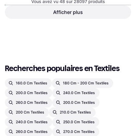
Vous avez vu 48 sur 28097 produits
Virtufit Serviette Bath Towel
Afficher plus
Hespéride Galette D'extérieur
Black
À Scratch Korai 40 x 40 cm
Cotton, Solid Color
Polyester
Bleu Canard Coussin de
9,99 €
chaise Turquoise, Bleu, Vert
11,24 €
Ou 3 paiements de 3,33 €
Ou 3 paiements de 3,74 €
6 magasins
7 magasins
1
2
3
...
295
...
586
Recherches populaires en Textiles
160.0 Cm Textiles
180 Cm - 200 Cm Textiles
200.0 Cm Textiles
240.0 Cm Textiles
260.0 Cm Textiles
200.0 Cm Textiles
200 Cm Textiles
210.0 Cm Textiles
240.0 Cm Textiles
250.0 Cm Textiles
260.0 Cm Textiles
270.0 Cm Textiles