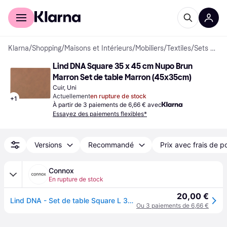
Acheter avec Klarna
Espace entreprises
Klarna
/
Shopping
/
Maisons et Intérieurs
/
Mobiliers
/
Textiles
/
Sets de table
Lind DNA Square 35 x 45 cm Nupo Brun 
Marron Set de table Marron (45x35cm)
Cuir, Uni
Actuellement
en rupture de stock
+
1
À partir de 3 paiements de 6,66 € avec
Essayez des paiements flexibles*
Versions
Recommandé
Prix avec frais de p
Connox
En rupture de stock
20,00 €
Lind DNA - Set de table Square L 35 x 45 cm, Nupo brun - Marron
Ou 3 paiements de 6,66 €