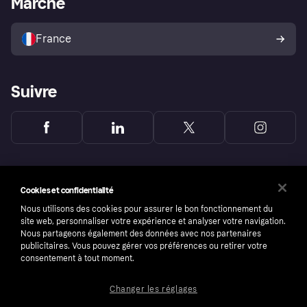
Marché
Vendre avec Klarna
Plateformes et partenaires
Politique de protection de
l’acheteur Klarna
France
Suivre
Cookies et confidentialité
Nous utilisons des cookies pour assurer le bon fonctionnement du
site web, personnaliser votre expérience et analyser votre navigation.
Nous partageons également des données avec nos partenaires
publicitaires. Vous pouvez gérer vos préférences ou retirer votre
consentement à tout moment.
Changer les réglages
Copyright © 2005-2026 Klarna Bank AB (publ). Headquarters: Stockholm, Sweden. All