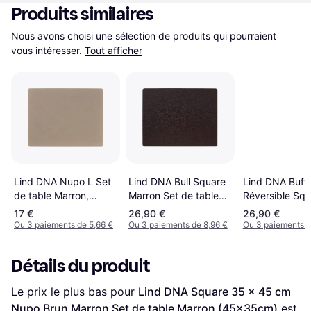
Produits similaires
Nous avons choisi une sélection de produits qui pourraient 
vous intéresser.
Tout afficher
Lind DNA Bull Square
Lind DNA Buffa
Lind DNA Nupo L Set
Marron Set de table
Réversible Squ
de table Marron,
Marron (45x35cm)
Noir Nature Se
Beige, Rouge
17 €
26,90 €
26,90 €
table Marron, N
(45x35cm)
Ou 3 paiements de 5,66 €
Ou 3 paiements de 8,96 €
Ou 3 paiements d
(45x35cm)
Détails du produit
Le prix le plus bas pour 
Lind DNA Square 35 x 45 cm 
Nupo Brun Marron Set de table Marron (45x35cm)
 est 