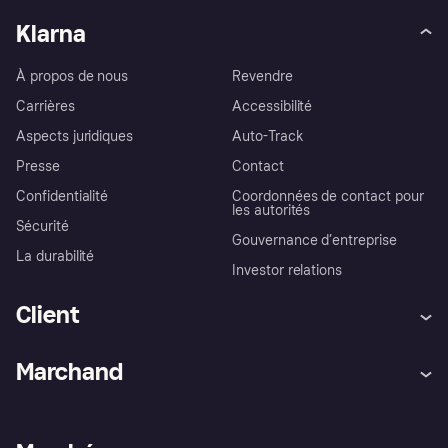
Klarna
À propos de nous
Revendre
Carrières
Accessibilité
Aspects juridiques
Auto-Track
Presse
Contact
Confidentialité
Coordonnées de contact pour
les autorités
Sécurité
Gouvernance d’entreprise
La durabilité
Investor relations
Client
Aide
Réclamations
Marchand
Login
Protection contre la fraude
Support Marchand
Portail développeurs
L'appli shopping de Klarna
Paramètres de confidentialité
Portail Marchand
Statut opérationnel
Explorez les magasins
Votre droit de rétractation