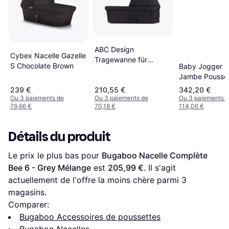
ABC Design
Cybex Nacelle Gazelle
Tragewanne für
S Chocolate Brown
Baby Jogger C
Samba Salsa Run
Jambe Pousse
Zoom
Bébé Tissu Noi
239 €
210,55 €
342,20 €
Ou 3 paiements de
Ou 3 paiements de
Ou 3 paiements 
79,66 €
70,18 €
114,06 €
Détails du produit
Le prix le plus bas pour 
Bugaboo Nacelle Complète 
Bee 6 - Grey Mélange
 est 
205,99 €
. Il s'agit 
actuellement de l'offre la moins chère parmi 
3
magasins.
Comparer:
Bugaboo Accessoires de poussettes
Bugaboo Nacelles