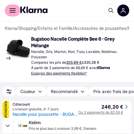
Acheter avec Klarna
Espace entreprises
Klarna
/
Shopping
/
Enfants et Famille
/
Accessoires de poussettes
/
Nacelles
Bugaboo Nacelle Complète Bee 6 - Grey 
Mélange
Nacelle, Gris, Marron, Noir, Tissu Lavable, Matériau: 
Polyester
+
8
Comparez les prix de
205,99 €
à
320,28 €
À partir de 3 paiements de 68,66 € avec
Essayez des paiements flexibles*
Couleur
Recommandé
Prix avec frais de po
SPONSORISÉ
Cdiscount
246,20 €
Livraison gratuite
,
4-7 jours
Ou 3 paiements de 82,06 €
Nacelle pour poussette - BUGABOO - Bee6 - Gris - Fenêtre daération et adaptateurs plus hauts
Kidinn
·
Prix le plus bas
Livraison 3,99 €
,
Demain