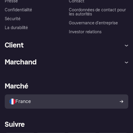
Presse
Contact
Confidentialité
Coordonnées de contact pour
les autorités
Sécurité
Gouvernance d’entreprise
La durabilité
Investor relations
Client
Aide
Réclamations
Marchand
Login
Protection contre la fraude
Support Marchand
Portail développeurs
L'appli shopping de Klarna
Paramètres de confidentialité
Portail Marchand
Statut opérationnel
Marché
Explorez les magasins
Votre droit de rétractation
Vendre avec Klarna
Plateformes et partenaires
Politique de protection de
l’acheteur Klarna
France
Suivre