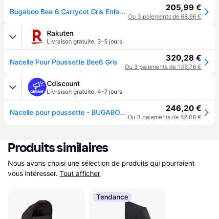
205,99 €
Bugaboo Bee 6 Carrycot Gris Enfants
Ou 3 paiements de 68,66 €
Rakuten
Livraison gratuite
,
3-5 jours
320,28 €
Nacelle Pour Poussette Bee6 Gris
Ou 3 paiements de 106,76 €
Cdiscount
Livraison gratuite
,
4-7 jours
246,20 €
Nacelle pour poussette - BUGABOO - Bee6 - Gris - Fenêtre daération et adaptateurs plus hauts
Ou 3 paiements de 82,06 €
Produits similaires
Nous avons choisi une sélection de produits qui pourraient 
vous intéresser.
Tout afficher
Tendance