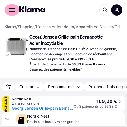
Acheter avec Klarna
Espace entreprises
Klarna
/
Shopping
/
Maisons et Intérieurs
/
Appareils de Cuisine
/
Grille-pains
Georg Jensen Grille-pain Bernadotte 
Acier Inoxydable
Nombre de Tranches de Pain Grillé: 2, Acier Inoxydable, 
Fonction de décongélation, Fonction de réchauffage, 
+
1
Contrôle de brunissage variable, Fonction d'annulation en 
Comparez les prix de
169,00 €
à
199,00 €
cours de cycle, Plateau ramasse-miettes amovible, 
À partir de 3 paiements de 56,33 € avec
Fonction de levage élevé, 1000 W
Essayez des paiements flexibles*
Couleur
Recommandé
Prix avec frais de po
SPONSORISÉ
Nordic Nest
169,00 €
Livraison gratuite
Ou 3 paiements de 56,33 €
Georg Jensen Grille-pain Bernadotte Acier inoxydable
Nordic Nest
·
Prix le plus bas
Livraison gratuite