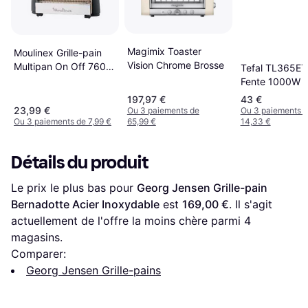
Magimix Toaster
Moulinex Grille-pain
Vision Chrome Brosse
Multipan On Off 760
Tefal TL365ET
w
Fente 1000W
197,97 €
43 €
23,99 €
Ou 3 paiements de
Ou 3 paiements 
Ou 3 paiements de 7,99 €
65,99 €
14,33 €
Détails du produit
Le prix le plus bas pour 
Georg Jensen Grille-pain 
Bernadotte Acier Inoxydable
 est 
169,00 €
. Il s'agit 
actuellement de l'offre la moins chère parmi 
4
magasins.
Comparer:
Georg Jensen Grille-pains