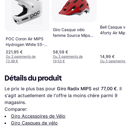
Bell Casque vé
Giro Casque vélo
4forty Air Mips
femme Source Mips
POC Coron Air MIPS
Noir
Hydrogen White 55-
58 Casque de vélo
221,95 €
58,59 €
14,99 €
Ou 3 paiements de
Ou 3 paiements de
73,98 €
19,53 €
Ou 3 paiements d
Détails du produit
Le prix le plus bas pour 
Giro Radix MIPS
 est 
77,00 €
. Il 
s'agit actuellement de l'offre la moins chère parmi 
9
magasins.
Comparer:
Giro Accessoires de Vélo
Giro Casques de vélo