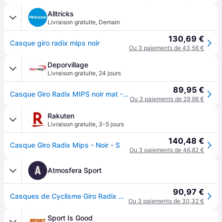
Alltricks
Livraison gratuite
,
Demain
130,69 €
Casque giro radix mips noir
Ou 3 paiements de 43,56 €
Deporvillage
Livraison gratuite
,
24 jours
89,95 €
Casque Giro Radix MIPS noir mat - S - Black
Ou 3 paiements de 29,98 €
Rakuten
Livraison gratuite
,
3-5 jours
140,48 €
Casque Giro Radix Mips - Noir - S
Ou 3 paiements de 46,82 €
A
Atmosfera Sport
90,97 €
Casques de Cyclisme Giro Radix Mips Matte Chalk
Ou 3 paiements de 30,32 €
Sport Is Good