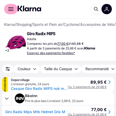
Acheter avec Klarna
Espace entreprises
Klarna
/
Shopping
/
Sports et Plein air
/
Cyclisme
/
Accessoires de Vélo
/
Giro Radix MIPS
Adulte
Comparez les prix de
77,00 €
à
140,48 €
À partir de 3 paiements de 25,66 € avec
+
2
Essayez des paiements flexibles*
Couleur
Taille du Casque
Recommandé
SPONSORISÉ
Deporvillage
89,95 €
Livraison gratuite
,
24 jours
Ou 3 paiements de 29,98 €
Casque Giro Radix MIPS noir mat - S - Black
BikeInn
·
Prix le plus bas
Livraison 2,99 €
,
22 jours
77,00 €
Giro Radix Mips Mtb Helmet Gris M
Ou 3 paiements de 25,66 €