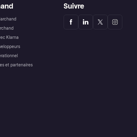
hand
Suivre
Marchand
archand
ec Klarna
éveloppeurs
érationnel
es et partenaires