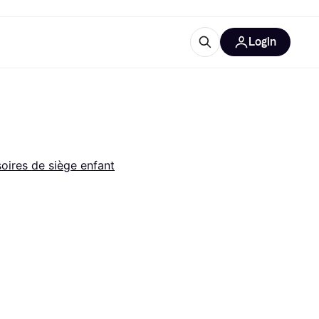
Login
lus d'informations
de bureau
u'est-ce que Klarna?
oires de siège enfant
catégories