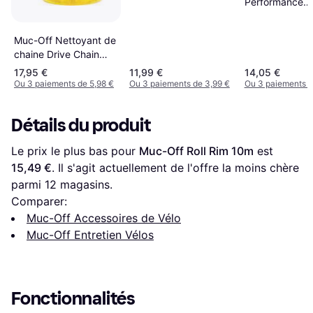
Performance
Waterless Was
Muc-Off Nettoyant de
chaine Drive Chain
250mL
17,95 €
11,99 €
14,05 €
Ou 3 paiements de 5,98 €
Ou 3 paiements de 3,99 €
Ou 3 paiements d
Détails du produit
Le prix le plus bas pour 
Muc-Off Roll Rim 10m
 est 
15,49 €
. Il s'agit actuellement de l'offre la moins chère 
parmi 
12
 magasins.
Comparer:
Muc-Off Accessoires de Vélo
Muc-Off Entretien Vélos
Fonctionnalités