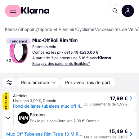
Acheter avec Klarna
Espace entreprises
Klarna
/
Shopping
/
Sports et Plein air
/
Cyclisme
/
Accessoires de Vélo
/
Muc-Off Roll Rim 10m
Tendance
Entretien Vélo
Comparez les prix de
15,49 €
à
30,00 €
À partir de 3 paiements de 5,16 € avec
+
3
Essayez des paiements flexibles*
Recommandé
Prix avec frais de port
SPONSORISÉ
Alltricks
17,99 €
Livraison 3,99 €
,
Demain
Ou 3 paiements de 5,99 €
Fond de jante tubeless muc off rim tape 10 m
BikeInn
·
Prix le plus bas
Livraison 2,99 €
,
Demain
15,49 €
Muc Off Tubeless Rim Tape 10 M Rose 28 mm
Ou 3 paiements de 5,16 €