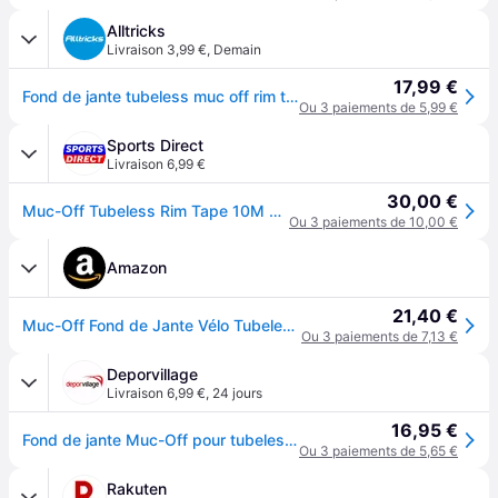
Alltricks
Livraison 3,99 €
,
Demain
17,99 €
Fond de jante tubeless muc off rim tape 10 m
Ou 3 paiements de 5,99 €
Sports Direct
Livraison 6,99 €
30,00 €
Muc-Off Tubeless Rim Tape 10M Roll - Rose
Ou 3 paiements de 10,00 €
Amazon
21,40 €
Muc-Off Fond de Jante Vélo Tubeless - 21 mm - Fond de Jante Adhésif Sensible à la Pression - Pour Installation de Pneus de Vélo Tubeless - Rouleau de 10 Mètres - 4 Patchs d'Étanchéité Inclus
Ou 3 paiements de 7,13 €
Deporvillage
Livraison 6,99 €
,
24 jours
16,95 €
Fond de jante Muc-Off pour tubeless 10 m x 30 mm lila - Violet
Ou 3 paiements de 5,65 €
Rakuten