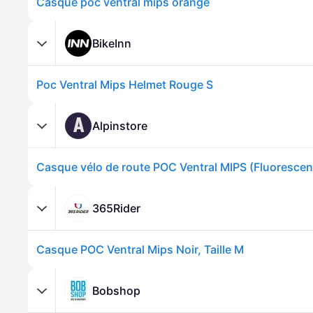
Casque poc ventral mips orange
BikeInn
Poc Ventral Mips Helmet Rouge S
A
Alpinstore
365Rider
Casque POC Ventral Mips Noir, Taille M
Bobshop