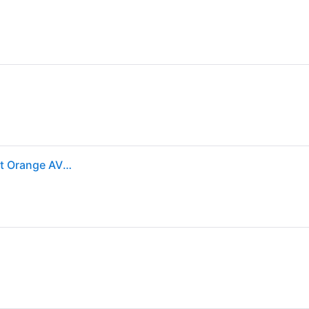
Casque vélo de route POC Ventral MIPS (Fluorescent Orange AVIP)