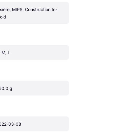
isière, MIPS, Construction In-
old
, M, L
60.0 g
022-03-08