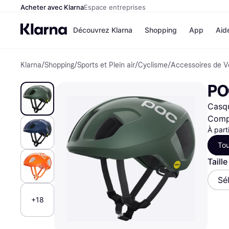
Acheter avec Klarna
Espace entreprises
Découvrez Klarna
Shopping
App
Aid
Klarna
/
Shopping
/
Sports et Plein air
/
Cyclisme
/
Accessoires de V
Options de paiem
Magasins
Toutes les options d
Cdiscoun
PO
paiement
Airbnb
Payer maintenant
Booking.
Casqu
Paiement en 3 fois
Temu
Paiement à 30 jours
JD Sport
Compa
Klarna sur Apple Pa
À part
Tou
Voir tous les
Taill
Sé
+18