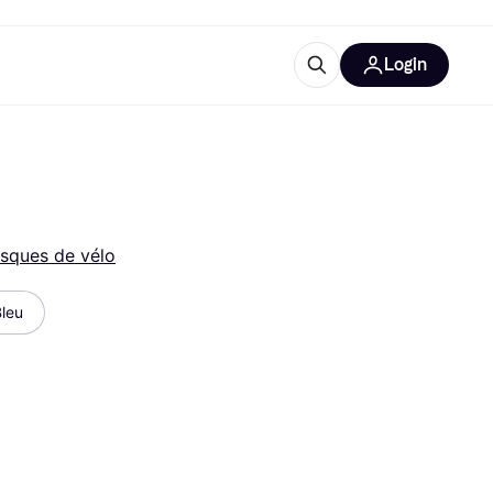
Login
lus d'informations
de bureau
u'est-ce que Klarna?
sques de vélo
leu
catégories