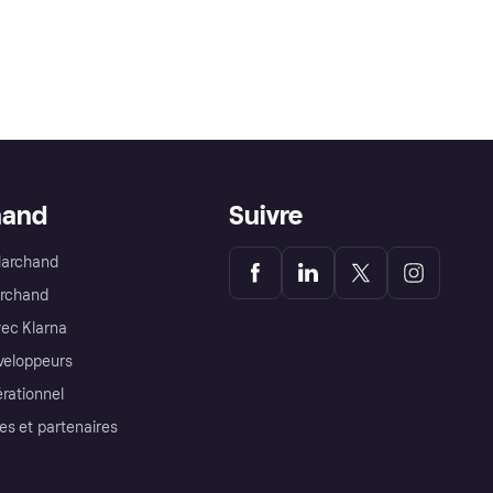
hand
Suivre
Marchand
archand
ec Klarna
éveloppeurs
érationnel
es et partenaires