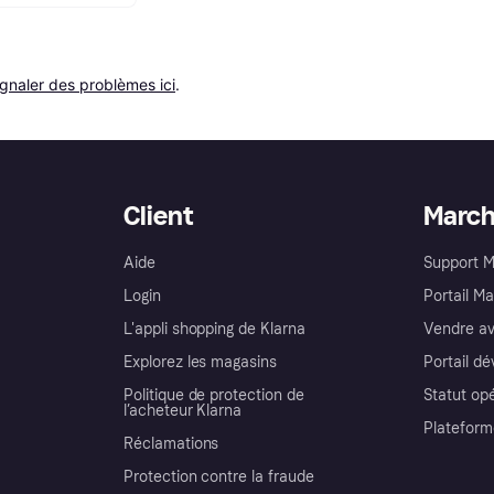
ignaler des problèmes ici
.
Client
Marc
Aide
Support 
Login
Portail M
L'appli shopping de Klarna
Vendre av
Explorez les magasins
Portail d
Politique de protection de
Statut op
l’acheteur Klarna
Plateform
Réclamations
Protection contre la fraude