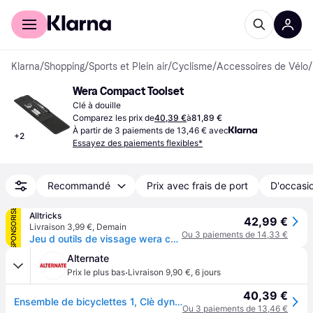
Acheter avec Klarna
Espace entreprises
Klarna
/
Shopping
/
Sports et Plein air
/
Cyclisme
/
Accessoires de Vélo
/
Wera Compact Toolset
Clé à douille
Comparez les prix de
40,39 €
à
81,89 €
À partir de 3 paiements de 13,46 € avec
+
2
Essayez des paiements flexibles*
Recommandé
Prix avec frais de port
D'occasio
SPONSORISÉ
Alltricks
42,99 €
Livraison 3,99 €
,
Demain
Ou 3 paiements de 14,33 €
Jeu d outils de vissage wera compact 14 pieces
Alternate
·
Prix le plus bas
Livraison 9,90 €
,
6 jours
40,39 €
Ensemble de bicyclettes 1, Clè dynamométrique
Ou 3 paiements de 13,46 €