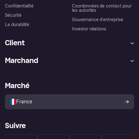
Confidentialité
Coordonnées de contact pour
les autorités
Sécurité
Gouvernance d’entreprise
La durabilité
Investor relations
Client
Aide
Réclamations
Marchand
Login
Protection contre la fraude
Support Marchand
Portail développeurs
L'appli shopping de Klarna
Paramètres de confidentialité
Portail Marchand
Statut opérationnel
Marché
Explorez les magasins
Votre droit de rétractation
Vendre avec Klarna
Plateformes et partenaires
Politique de protection de
l’acheteur Klarna
France
Suivre