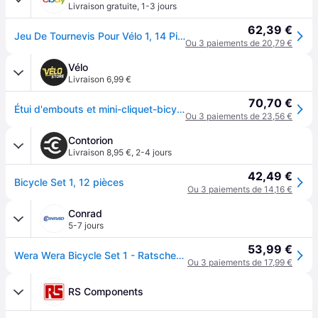
Livraison gratuite
,
1-3 jours
62,39 €
Jeu De Tournevis Pour Vélo 1, 14 Pièces - W05004170001
Ou 3 paiements de 20,79 €
Vélo
Livraison 6,99 €
70,70 €
Étui d'embouts et mini-cliquet-bicycle Wera - Argenté
Ou 3 paiements de 23,56 €
Contorion
Livraison 8,95 €
,
2-4 jours
42,49 €
Bicycle Set 1, 12 pièces
Ou 3 paiements de 14,16 €
Conrad
5-7 jours
53,99 €
Wera Wera Bicycle Set 1 - Ratschenschlüssel mit Bitsatz 05004170001 Jeu dembouts 12 pièces
Ou 3 paiements de 17,99 €
RS Components