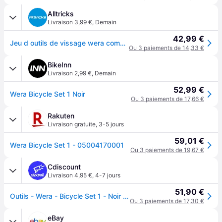
Alltricks
Livraison 3,99 €
,
Demain
42,99 €
Jeu d outils de vissage wera compact 14 pieces
Ou 3 paiements de 14,33 €
BikeInn
Livraison 2,99 €
,
Demain
52,99 €
Wera Bicycle Set 1 Noir
Ou 3 paiements de 17,66 €
Rakuten
Livraison gratuite
,
3-5 jours
59,01 €
Wera Bicycle Set 1 - 05004170001
Ou 3 paiements de 19,67 €
Cdiscount
Livraison 4,95 €
,
4-7 jours
51,90 €
Outils - Wera - Bicycle Set 1 - Noir - Mixte - Vélos loisirs
Ou 3 paiements de 17,30 €
eBay