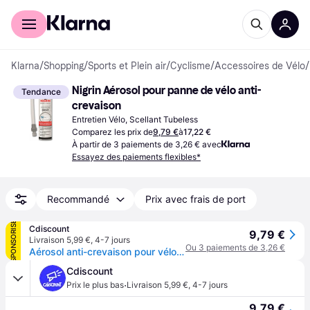
Acheter avec Klarna
Espace entreprises
Klarna
/
Shopping
/
Sports et Plein air
/
Cyclisme
/
Accessoires de Vélo
/
Nigrin Aérosol pour panne de vélo anti-
Tendance
crevaison
Entretien Vélo, Scellant Tubeless
Comparez les prix de
9,79 €
à
17,22 €
À partir de 3 paiements de 3,26 € avec
Essayez des paiements flexibles*
Recommandé
Prix avec frais de port
SPONSORISÉ
Cdiscount
9,79 €
Livraison 5,99 €
,
4-7 jours
Ou 3 paiements de 3,26 €
Aérosol anti-crevaison pour vélo NIGRIN 60614
Cdiscount
·
Prix le plus bas
Livraison 5,99 €
,
4-7 jours
9,79 €