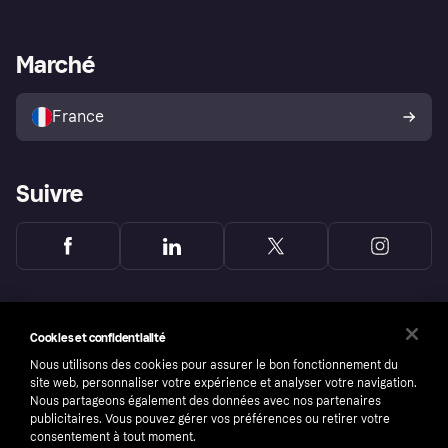
Support Marchand
Portail développeurs
L'appli shopping de Klarna
Paramètres de confidentialité
Portail Marchand
Statut opérationnel
Marché
Explorez les magasins
Votre droit de rétractation
Vendre avec Klarna
Plateformes et partenaires
Politique de protection de
l’acheteur Klarna
France
Suivre
Cookies et confidentialité
Nous utilisons des cookies pour assurer le bon fonctionnement du
site web, personnaliser votre expérience et analyser votre navigation.
Nous partageons également des données avec nos partenaires
publicitaires. Vous pouvez gérer vos préférences ou retirer votre
consentement à tout moment.