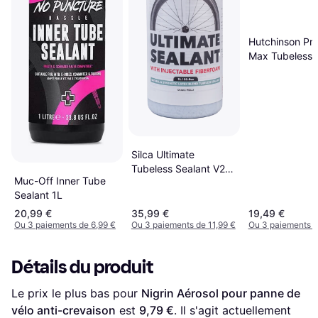
Hutchinson Pro
Max Tubeless 
Sealant 1l
Silca Ultimate
Tubeless Sealant V2
Muc-Off Inner Tube
1000ml White
Sealant 1L
20,99 €
35,99 €
19,49 €
Ou 3 paiements de 6,99 €
Ou 3 paiements de 11,99 €
Ou 3 paiements d
Détails du produit
Le prix le plus bas pour 
Nigrin Aérosol pour panne de 
vélo anti-crevaison
 est 
9,79 €
. Il s'agit actuellement 