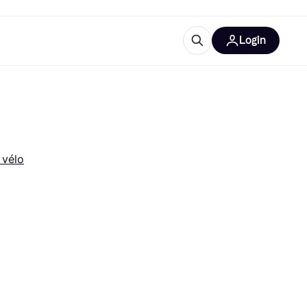
Login
lus d'informations
de bureau
u'est-ce que Klarna?
 vélo
catégories