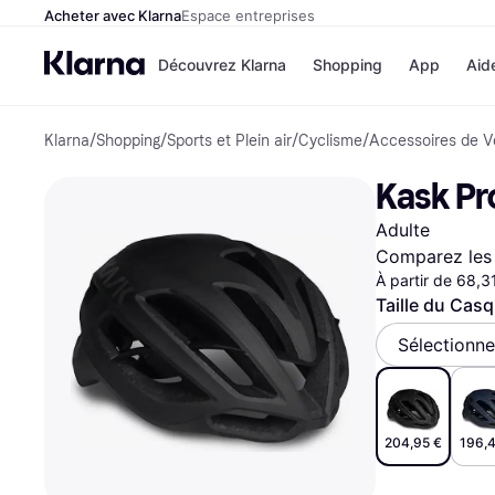
Acheter avec Klarna
Espace entreprises
Découvrez Klarna
Shopping
App
Aid
Klarna
/
Shopping
/
Sports et Plein air
/
Cyclisme
/
Accessoires de V
Options de paiem
Magasins
Toutes les options d
Cdiscoun
Kask Pr
paiement
Airbnb
Payer maintenant
Booking.
Adulte
Paiement en 3 fois
Temu
Paiement à 30 jours
JD Sport
Comparez les 
Klarna sur Apple Pa
À partir de 68,3
Taille du Cas
Voir tous les
Sélectionne
204,95 €
196,