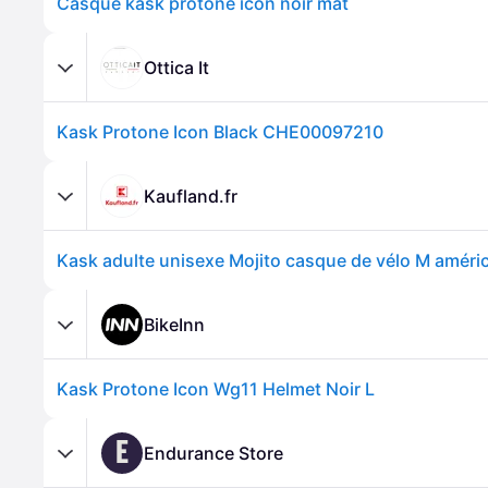
Casque kask protone icon noir mat
Ottica It
Kask Protone Icon Black CHE00097210
Kaufland.fr
BikeInn
Kask Protone Icon Wg11 Helmet Noir L
E
Endurance Store