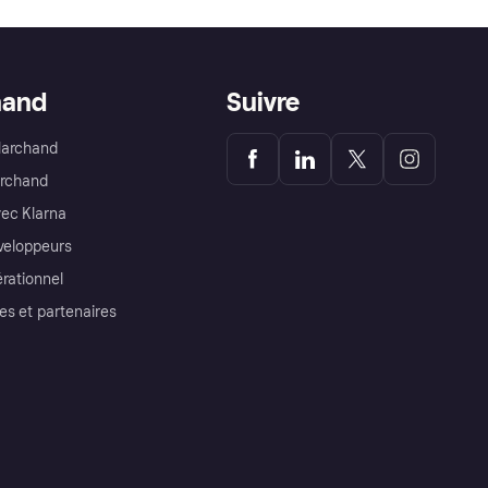
hand
Suivre
Marchand
archand
ec Klarna
éveloppeurs
érationnel
es et partenaires