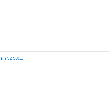
Kask adulte unisexe Mojito casque de vélo M américain 52 58cm Populaire