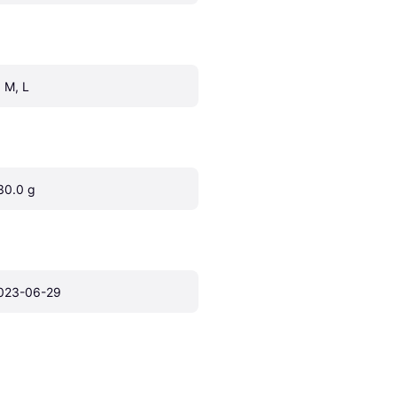
, M, L
30.0 g
023-06-29