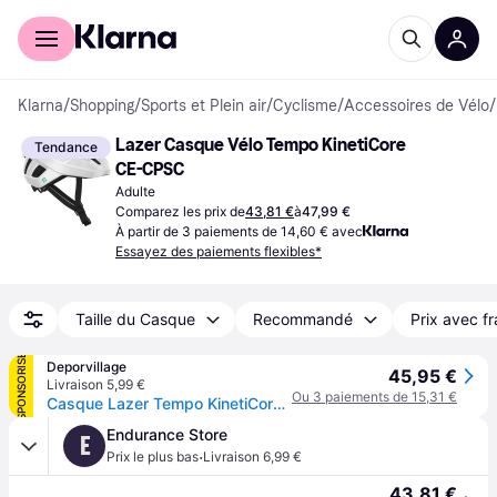
Acheter avec Klarna
Espace entreprises
Klarna
/
Shopping
/
Sports et Plein air
/
Cyclisme
/
Accessoires de Vélo
/
Lazer Casque Vélo Tempo KinetiCore 
Tendance
CE-CPSC
Adulte
Comparez les prix de
43,81 €
à
47,99 €
À partir de 3 paiements de 14,60 € avec
Essayez des paiements flexibles*
Taille du Casque
Recommandé
Prix avec fr
SPONSORISÉ
Deporvillage
45,95 €
Livraison 5,99 €
Ou 3 paiements de 15,31 €
Casque Lazer Tempo KinetiCore blanc - White
Endurance Store
E
·
Prix le plus bas
Livraison 6,99 €
43,81 €