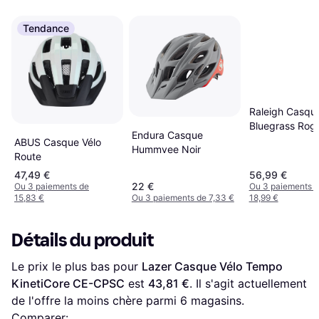
Tendance
Raleigh Casque
Bluegrass Rogu
Endura Casque
ABUS Casque Vélo
Hummvee Noir
Route
47,49 €
56,99 €
22 €
Ou 3 paiements de
Ou 3 paiements 
15,83 €
Ou 3 paiements de 7,33 €
18,99 €
Détails du produit
Le prix le plus bas pour 
Lazer Casque Vélo Tempo 
KinetiCore CE-CPSC
 est 
43,81 €
. Il s'agit actuellement 
de l'offre la moins chère parmi 
6
 magasins.
Comparer: