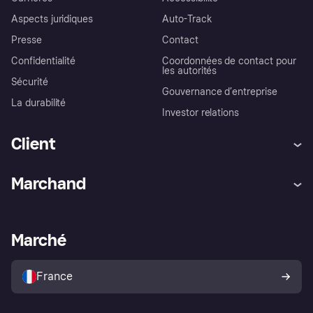
Aspects juridiques
Auto-Track
Presse
Contact
Confidentialité
Coordonnées de contact pour
les autorités
Sécurité
Gouvernance d’entreprise
La durabilité
Investor relations
Client
Aide
Réclamations
Marchand
Login
Protection contre la fraude
Support Marchand
Portail développeurs
L'appli shopping de Klarna
Paramètres de confidentialité
Portail Marchand
Statut opérationnel
Marché
Explorez les magasins
Votre droit de rétractation
Vendre avec Klarna
Plateformes et partenaires
Politique de protection de
l’acheteur Klarna
France