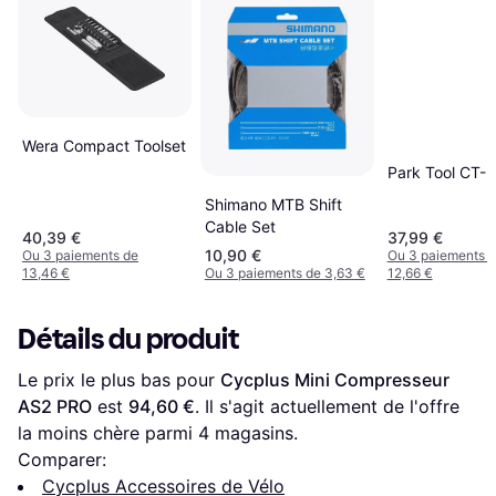
Wera Compact Toolset
Park Tool CT-3
Shimano MTB Shift
Cable Set
40,39 €
37,99 €
10,90 €
Ou 3 paiements de
Ou 3 paiements 
13,46 €
Ou 3 paiements de 3,63 €
12,66 €
Détails du produit
Le prix le plus bas pour 
Cycplus Mini Compresseur 
AS2 PRO
 est 
94,60 €
. Il s'agit actuellement de l'offre 
la moins chère parmi 
4
 magasins.
Comparer:
Cycplus Accessoires de Vélo