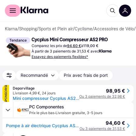
Acheter avec Klarna
Espace entreprises
Klarna
/
Shopping
/
Sports et Plein air
/
Cyclisme
/
Accessoires de Vélo
/
Cycplus Mini Compresseur AS2 PRO
Tendance
Comparez les prix de
94,60 €
à
119,00 €
À partir de 3 paiements de 31,53 € avec
Essayez des paiements flexibles*
Recommandé
Prix avec frais de port
SPONSORISÉ
Deporvillage
98,95 €
Livraison 4,99 €
,
24 jours
Ou 3 paiements de 32,98 €
Mini compresseur Cycplus AS2 PRO - Black
PC Componentes
·
Prix le plus bas
Livraison gratuite
,
3-5 jours
94,60 €
Pompe à air électrique Cycplus AS2 PRO mini 120 PSI USB-C
Ou 3 paiements de 31,53 €